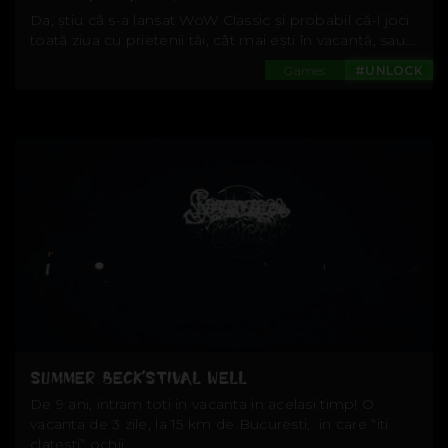
Da, știu că s-a lansat WoW Classic și probabil că-l joci
toată ziua cu prietenii tăi, cât mai ești în vacanță, sau...
Games
#UNLOCK
SUMMER BECK’STIVAL WELL
De 9 ani, intram toti in vacanta in acelasi timp! O
vacanta de 3 zile, la 15 km de Bucuresti, in care “iti
clatesti” ochii...