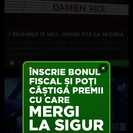
I REMEMBER IT WELL...DAMIEN RICE LA MOSCOVA
E-n regulă dacă vă vorbesc câteva minute despre o
scurtă călătorie în altă lume, dar care e cumva foarte
asemănătoare...
1
Music
#UNLOCK
×