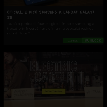
OFICIAL, E AICI! SAMSUNG A LANSAT GALAXY
S8
După o perioadă foarte agitată, în care Samsung a
trecut prin încercări grele în urma eșecului rușinos
numit Note 7,...
Games
#UNLOCK