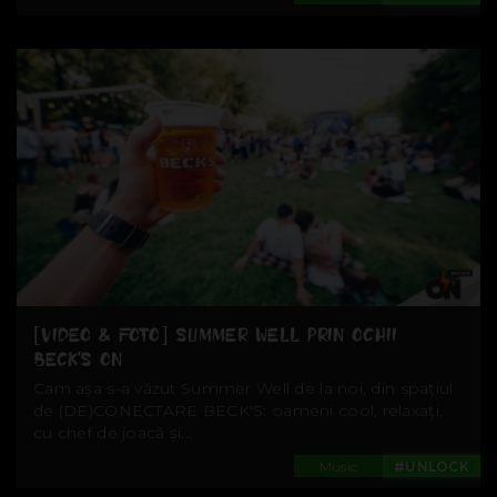
[VIDEO & FOTO] SUMMER WELL PRIN OCHII
BECK'S ON
Cam așa s-a văzut Summer Well de la noi, din spațiul
de (DE)CONECTARE BECK'S: oameni cool, relaxați,
cu chef de joacă și...
Music
#UNLOCK