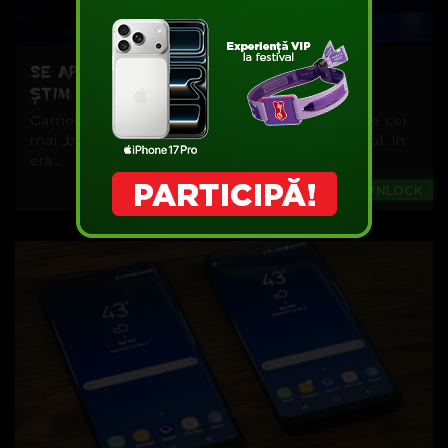
SE APROPIE FINALUL EPOCII PC AȘA CUM O
ȘTIM ?
Gamerii tineri se miră când aud nostalgia cu care cei
mai „bătrâni” vorbesc de calculatorul lor personal. În
era...
Games
#UNLOCK