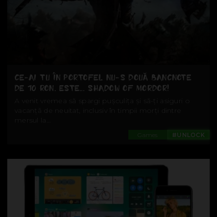
CE-AI TU ÎN PORTOFEL NU-S DOUĂ BANCNOTE
DE 10 RON. ESTE... SHADOW OF MORDOR!
A venit vremea să spargi pușculița și să-ți asiguri o
vacanță de neuitat, inclusiv în timpii morți dintre
mersul la...
Games
#UNLOCK