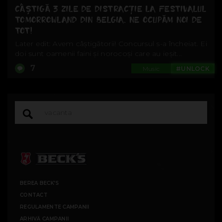
CÂȘTIGĂ 3 ZILE DE DISTRACȚIE LA FESTIVALUL
TOMORROWLAND DIN BELGIA. NE OCUPĂM NOI DE
TOT!
Later edit: Avem câștigătorii! Concursul s-a încheiat. Ei
doi sunt oamenii faini și norocoși care au ieșit...
7
Music
#UNLOCK
BEREA BECK'S
CONTACT
REGULAMENTE CAMPANII
ARHIVĂ CAMPANII