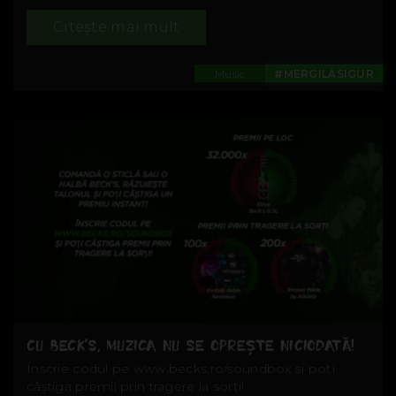
Citește mai mult
Music
#MERGILASIGUR
CU BECK’S, MUZICA NU SE OPREȘTE NICIODATĂ!
Înscrie codul pe www.becks.ro/soundbox și poți
câștiga premii prin tragere la sorți!