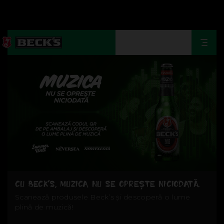
Togg
navi
CU BECK’S, MUZICA NU SE OPREȘTE NICIODATĂ.
Scanează produsele Beck’s și descoperă o lume
plină de muzică!