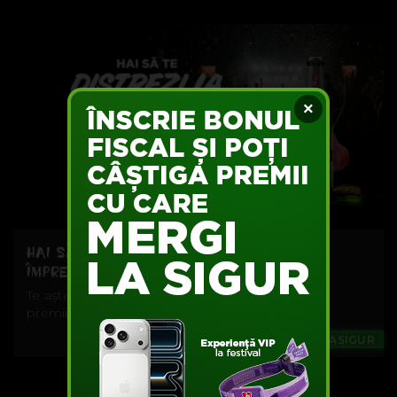
×
HAI SĂ TE DISTREZI LA SUMMER WELL
ÎMPREUNĂ CU BECK'S
Te așteaptă trei zile pline de activități, surprize și
premii.
Music
#MERGILASIGUR