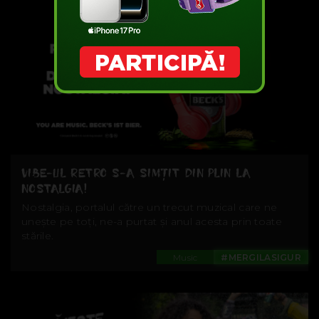
VIBE-UL RETRO S-A SIMȚIT DIN PLIN LA
NOSTALGIA!
Nostalgia, portalul către un trecut muzical care ne
unește pe toți, ne-a purtat și anul acesta prin toate
stările.
Music
#MERGILASIGUR