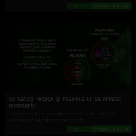
Music
#MERGILASIGUR
CU BECK’S, MUZICA ȘI PREMIILE NU SE OPRESC
NICIODATĂ!
Înscrie codul pe www.becks.ro/musichub și poți
câștiga premii prin tragere la sorți.
Music
#MERGILASIGUR