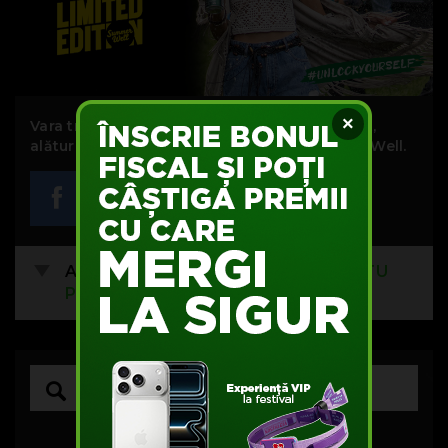
×
Vara trecută, ai trăit muzica așa cum ai simțit,
alături de experiențele Beck’s de la Summer Well.
Acest articol nu are comentarii.
FII TU
PRIMUL