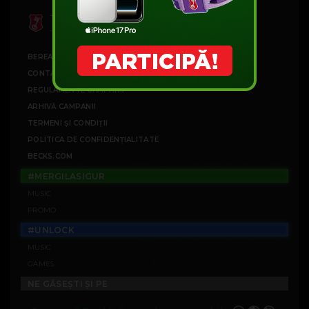
BEREA BECK'S
CONTACT
REGULAMENTE CAMPANII
ARHIVĂ CAMPANII
TERMENI ȘI CONDIȚII
POLITICA DE CONFIDENȚIALITATE
BECKS.COM
#MERGILASIGUR
MUSIC
PROMO
#UNLOCK
MUSIC
GAMES
NE GĂSEȘTI ȘI PE