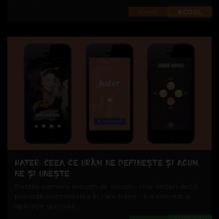
Events
#COOL
HATER: CEEA CE URÂM NE DEFINEŞTE ŞI ACUM
NE ŞI UNEŞTE
Pentru oamenii extrem de sinceri - mai sinceri decât
prevede normalitatea în care trăim - s-a inventat o
aplicaţie specială....