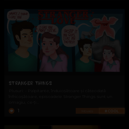
STRANGER THINGS
Plusuri: - Palpitante, înduioșătoare și câteodată
înfricoșătoare, episoadele Stranger Things sunt un
omagiu, ce-ți...
1
Movies
#COOL