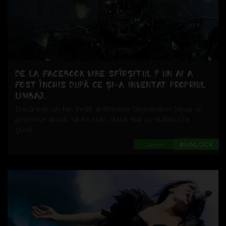
DE LA FACEBOOK VINE SFÎRȘITUL ? UN AI A
FOST ÎNCHIS DUPĂ CE ȘI-A INVENTAT PROPRIUL
LIMBAJ.
Dacă ești un fan înrăit al filmelor Terminator (doar al
primelor două, să fie clar), dacă stai cu sufletul la
gură...
Games
#UNLOCK