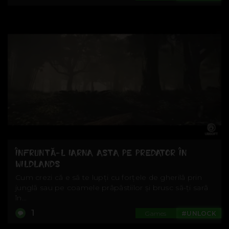
ÎNFRUNTĂ-L IARNA ASTA PE PREDATOR ÎN
WILDLANDS
Cum crezi că e să te lupți cu forțele de gherilă prin
junglă sau pe coamele prăpăstiilor și brusc să-ți sară
în...
1
Games
#UNLOCK