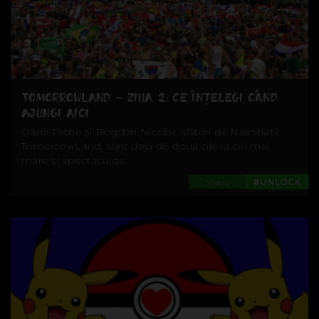
TOMORROWLAND – ZIUA 2: CE ÎNȚELEGI CÂND
AJUNGI AICI
Oana Tache și Bogdan Nicolai, alături de Neinițiații
TomorrowLand, sunt deja de două zile la cel mai
mare și spectaculos...
Music
#UNLOCK