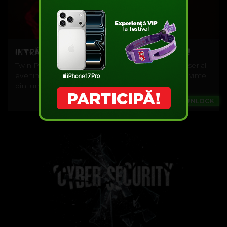
INTRĂ ÎN LUMEA TWIN PEAKS, PRIN MUZICĂ!
Twin Peaks. Un oraș fictiv, o lume fantastică, un serial
eveniment. E greu să restrângi Twin Peaks la cuvinte
din lumea...
Music
#UNLOCK