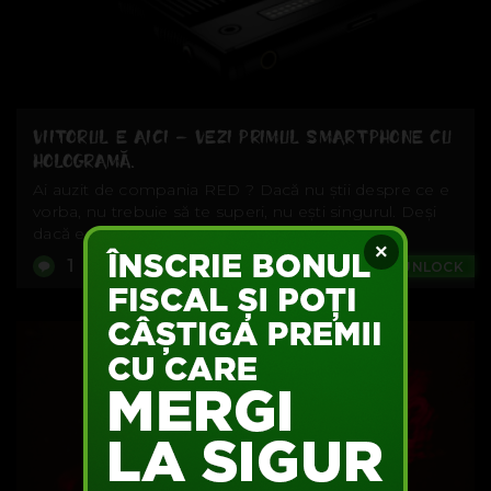
VIITORUL E AICI – VEZI PRIMUL SMARTPHONE CU
HOLOGRAMĂ.
Ai auzit de compania RED ? Dacă nu știi despre ce e
vorba, nu trebuie să te superi, nu ești singurul. Deși
dacă ești...
×
1
Games
#UNLOCK