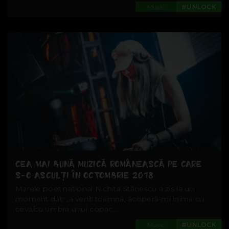
Music
#UNLOCK
CEA MAI BUNĂ MUZICĂ ROMÂNEASCĂ PE CARE
S-O ASCULȚI ÎN OCTOMBRIE 2018
Marele poet național Nichita Stănescu a zis la un
moment dat: „a venit toamna, acoperă-mi inima cu
ceva/cu umbra unui copac...
Music
#UNLOCK