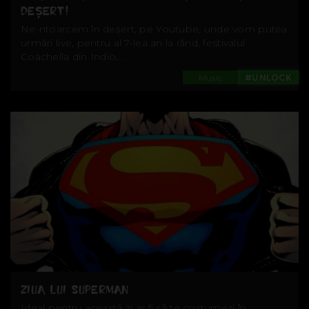
DEȘERT!
Ne-ntoarcem în deșert, pe Youtube, unde vom putea
urmări live, pentru al 7-lea an la rând, festivalul
Coachella din Indio,...
Music
#UNLOCK
ZIUA LUI SUPERMAN
Ideal pentru această zi ar fi să te costumezi în