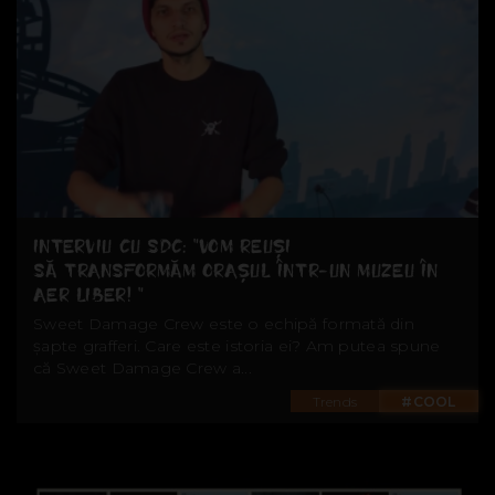
INTERVIU CU SDC: ”VOM REUȘI
SĂ TRANSFORMĂM ORAȘUL ÎNTR-UN MUZEU ÎN
AER LIBER! ”
Sweet Damage Crew este o echipă formată din
șapte grafferi. Care este istoria ei? Am putea spune
că Sweet Damage Crew a...
Trends
#COOL