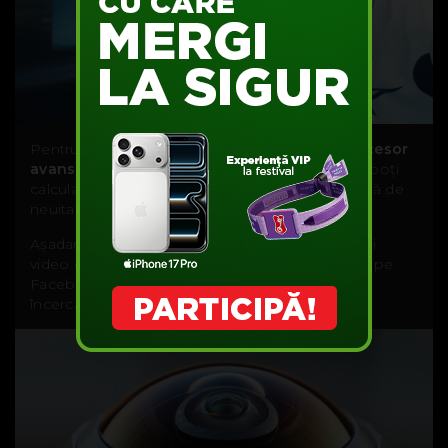
Pentru perfecționiști, camera vine și cu
un procesor
avansat cu funcția de telemetrie
. Acum o să poți
calcula altitudinea sau viteza pentru o experiență de
neuitat.
Așadar ai toate ingredientele pentru niște clipuri
video ce vor stârni invidia tuturor amicilor tăi de pe
Facebook și nu numai. Noi te sfătuim să faci o
încercare, nu vei regreta. :)