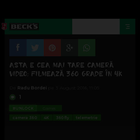
Togg
navi
ASTA E CEA MAI TARE CAMERĂ
VIDEO: FILMEAZĂ 360 GRADE ÎN 4K
De
Radu Bordei
pe 3 August 2016, 11:05
1
#UNLOCK
Games
camera 360
4K
360fly
telemetrie