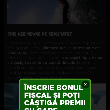
CINE ARE NEVOIE DE REALITATE?
O să rămâi cu gura căscată când o să vezi ce poate să
facă gadgetul ăsta.
Filmează 16;9, cu o rezoluție de
2560x1440.
Totodată, poate fi activată doar cu o
mișcare, datorită unui senzor.
În același timp vine cu
un design superior, o paletă de culori
menită să
ajute la crearea unor imagini clare, fără pată. Acest
mod (comparabil cu Sport Mode de la Smart TV)
poate fi activat cu ajutorul unui buton.
×