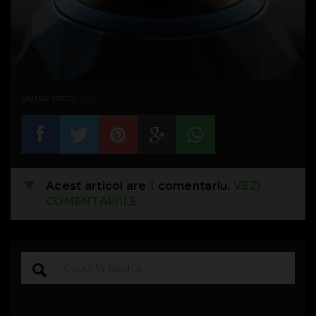
Surse foto:
1
,
2
.
Acest articol are
1
comentariu.
VEZI
COMENTARIILE