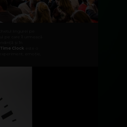
chetul lingurei pe
dul pe care îl urmează
ndință și în
 Time Clock
este o
, experiment, emoție,