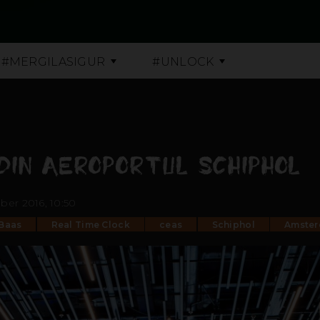
#MERGILASIGUR
#UNLOCK
DIN AEROPORTUL SCHIPHOL
er 2016, 10:50
Baas
Real Time Clock
ceas
Schiphol
Amste