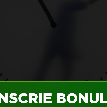
oane de oameni se perindă prin Lounge 2, în aeroportul Schiph