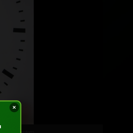
×
ol din Amsterdam.