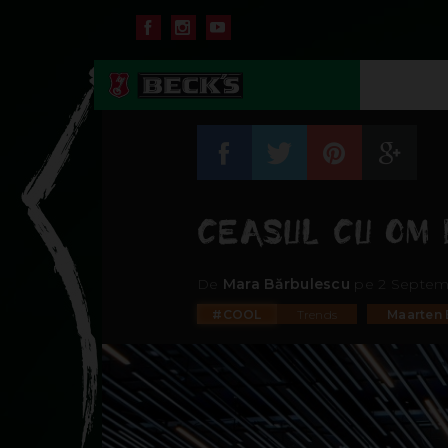
CEASUL CU OM 
De
Mara Bărbulescu
pe 2 Septemb
#COOL
Trends
Maarten 