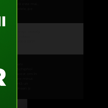
d-ul de țară este mai...
lemn și lalelele, pe
eas.
a scene portrays exactly
 by showing videos
lăsat declarația sa în
în care oameni
 Clock din Schiphol
ă, pe unde acest om în
șterge fiecare minut
tru reprezintă un
 Piet Mondriaan și