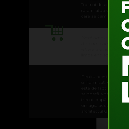
Tocmai de aceea, olande
reformatoare decât a al
care se cam așternuse p
“Real time is a term th
the same time as it to
where the hands of tim
limba engleză, pentru 
Pentru acest proiect, M
uniformizați de salope
este de fapt o cutie ma
salopetă albastră pătru
trecut, după care desen
omagiu adus de Baas cel
architectul Gerrit Rietve