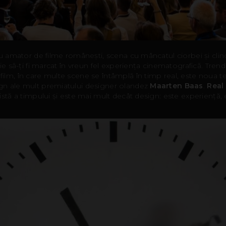
nu amator de filme românești, scena cu mâncatul ciorbei și clin
uie să-ți fi marcat în vreun fel experiența cinematografică. Tren
lm, în care multe scene se întâmplă în timp real, este noua te
n ale mult premiatului designer olandez
Maarten Baas
.
Real
istă a timpului și este mai mult decât design: este experiență