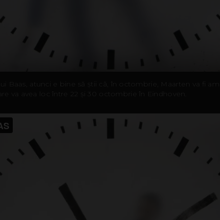
ui Baas, atunci e bine să știi că, în octombrie, Maarten va fi am
e va avea loc între 22 și 30 octombrie în Eindhoven.