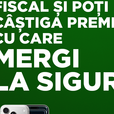
zii au vrut să arate lumii întregi că viziunea lor apropo de bran
tora: au scos simbolurile olandeze - morile de vânt, saboții de 
raful, și l-au chemat pe Maarten Baas să creeze un altfel de c
at is used in the film industry. It means that the duration of 
ok to film it. I play with that concept in my Real Time clocks
e are literally moved in real time
”, povestește Maarten (și am 
că nu poate suna mai bine și mai clar de atât).
aarten Baas s-a inspirat din scenele tipice oricărui aeroport, 
te albastre dau cu mătura și cu mopul prin terminal. Real Time
re care atârnă din tavan, accesorizată cu o scară și o mică uș
nde în... ceas. Are o găleată roșie și o lavetă galbenă, cu care 
ează unul nou, și tot așa. Combinația de roșu, galben și albas
or mai importanți artiști olandezi ai secolului trecut: pictorul
ld.