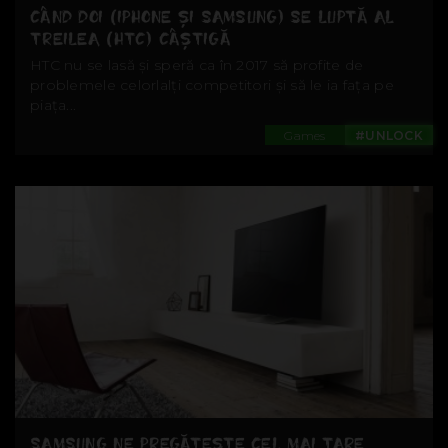
CÂND DOI (IPHONE ȘI SAMSUNG) SE LUPTĂ AL
TREILEA (HTC) CÂȘTIGĂ
HTC nu se lasă și speră ca în 2017 să profite de
problemele celorlalți competitori și să le ia fața pe
piața...
Games
#UNLOCK
SAMSUNG NE PREGĂTEȘTE CEL MAI TARE