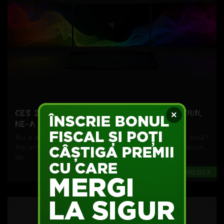
CES 2017 A FOST MAI TARE CA MOȘ CRĂCIUN,
×
NE-A ADUS NUMAI BUNĂTĂȚI
Nu e așa că luna ianuarie e cea mai tristă din tot anul?
Ne-am bucurat de sărbători, de cadourile de Crăciun,
de...
Games
#UNLOCK