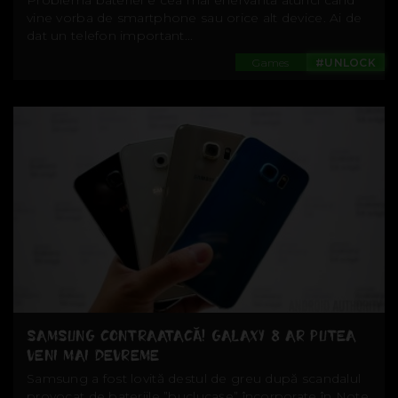
Problema bateriei e cea mai enervantă atunci când
vine vorba de smartphone sau orice alt device. Ai de
dat un telefon important...
Games
#UNLOCK
SAMSUNG CONTRAATACĂ! GALAXY 8 AR PUTEA
VENI MAI DEVREME
Samsung a fost lovită destul de greu după scandalul
provocat de bateriile ”buclucașe” încorporate în Note