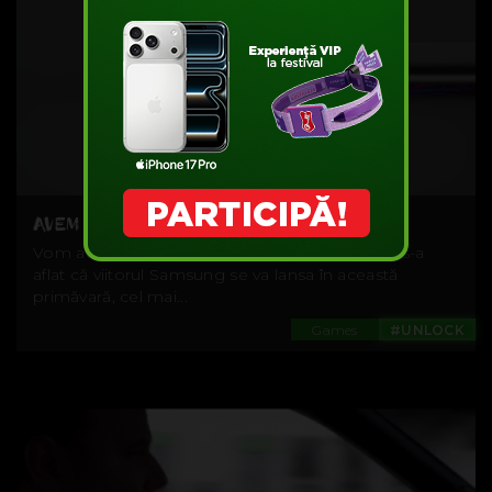
AVEM PRIMA IMAGINE CU NOUL S8?
Vom avea o primăvară plină, mai ales după ce s-a
aflat că viitorul Samsung se va lansa în această
primăvară, cel mai...
Games
#UNLOCK