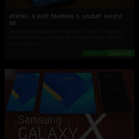
OFICIAL, E AICI! SAMSUNG A LANSAT GALAXY
S8
După o perioadă foarte agitată, în care Samsung a
trecut prin încercări grele în urma eșecului rușinos
numit Note 7,...
Games
#UNLOCK