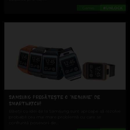
Games
#UNLOCK
SAMSUNG PREGĂTEȘTE O "NEBUNIE" DE
SMARTWATCH!
Băieții cu idei de la Samsung sunt aproape să rezolve
probabil cea mai mare problemă cu care se
confruntă posesorii de...