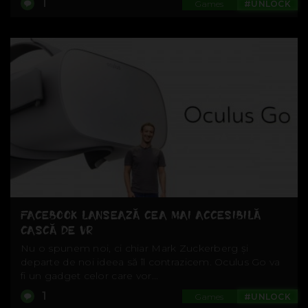
1
Games
#UNLOCK
FACEBOOK LANSEAZĂ CEA MAI ACCESIBILĂ
CASCĂ DE VR
Nu o spunem noi, ci chiar Mark Zuckerberg și
departe de noi ideea să îl contrazicem. Oculus Go va
fi un gadget celor care vor...
1
Games
#UNLOCK