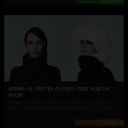
Games
#UNLOCK
AIRBAG-UL PENTRU CICLIȘTI, CARE IESE DIN
GULER
Să ridice mâna sus cine are bicicletă și nu a căzut
măcar o dată! Știm, puțin probabil să fiți cu mâinile în
aer...
Trends
#COOL