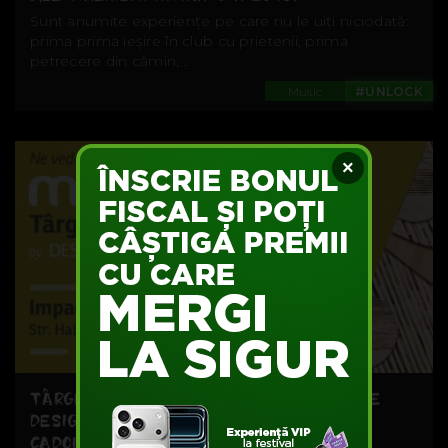
Sunt anumite experiențe pe care nu le uiți niciodată:
prima prima ieșire în club cu prietenii, prima
petrecere din cămin,...
Music
#UNLOCK
×
TÂRGURILE DE CRĂCIUN UNDE ÎI CUNOȘTI PE
DESIGNERI ȘI CUMPERI DIRECT DE LA EI
CADOURI