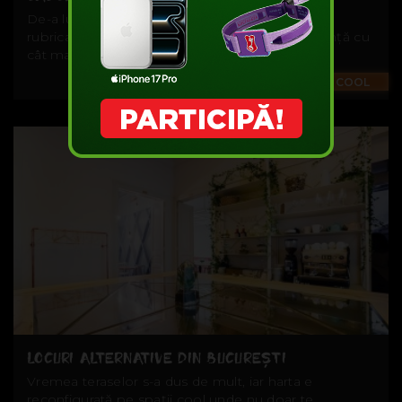
De-a lungul (și de-a latul) articolelor noastre din
rubrica Trends, am încercat să-ți facem cunoștință cu
cât mai mulți...
Trends
#COOL
LOCURI ALTERNATIVE DIN BUCUREȘTI
Vremea teraselor s-a dus de mult, iar harta e
reconfigurată pe spații cool unde nu doar te