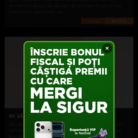
brand românesc de design de produs de pe la noi.
Sunt tineri, pasionați, au...
Trends
#COOL
×
NU VĂ SUPĂRAȚI, CÂT E BUFNIȚA?
De pe imprimeurile cool ale pernuțelor, gentuțelor,
umbreluțelor (și lista diminutivelor poate continua)
bufnița coboară în...