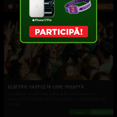
1
Trends
#COOL
ELECTRIC CASTLE ÎN LINIE DREAPTĂ
Cu câteva zile rămase până la EC 2016 facem o
trecere în revistă a câtorva lucruri pe care trebuie să
le ai în...
Music
#UNLOCK