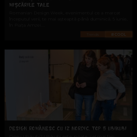
MIȘCĂRILE TALE
Romanian Design Week, evenimentul ce a marcat
începutul verii, te mai așteaptă până duminică, 5 iunie,
în Piața Amzei....
Trends
#COOL
DESIGN ROMÂNESC CU IZ NORDIC. TOP 5 UBIKUBI
Cine-i Ubikubi? Ubikubi este, poate, cel mai fain