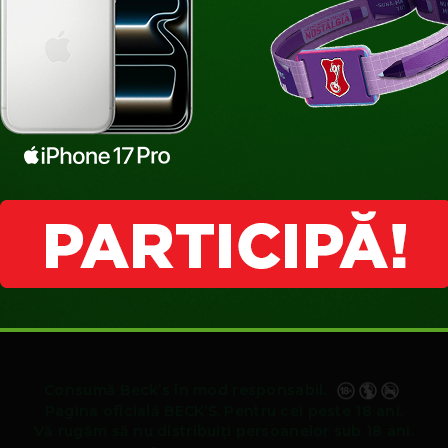
K
#MERGILASIGUR
#UNLOCK
MUSIC
MUSIC
PROMO
GAMES
Consumă Beck’s în mod responsabil.
Pagina oficială BECK’S. Pentru cei peste 18 ani.
Vă rugăm să nu distribuiți persoanelor sub 18 ani.