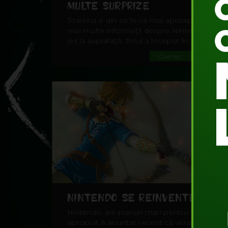
MULTE SURPRIZE
Toamna e din ce în ce mai aproape şi tot
mai multe informaţii despre Nintendo NX
ies la suprafaţă. Totul a început în...
Games
#UNLOC
NINTENDO SE REINVENTEAZĂ
Nintendo are planuri mari pentru viitorul
apropiat A anunţat recent că versiunea