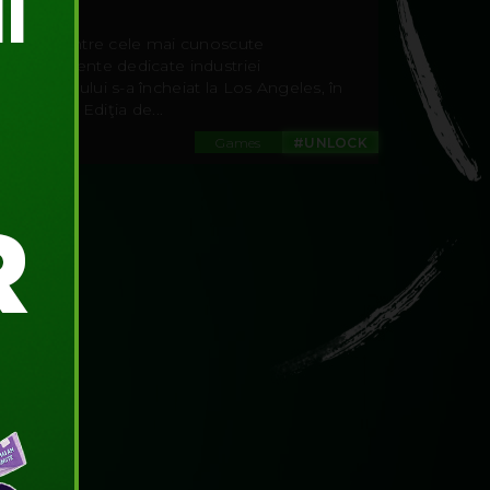
2016
Unul dintre cele mai cunoscute
evenimente dedicate industriei
gamingului s-a încheiat la Los Angeles, în
16 iunie. Ediţia de...
Games
#UNLOCK