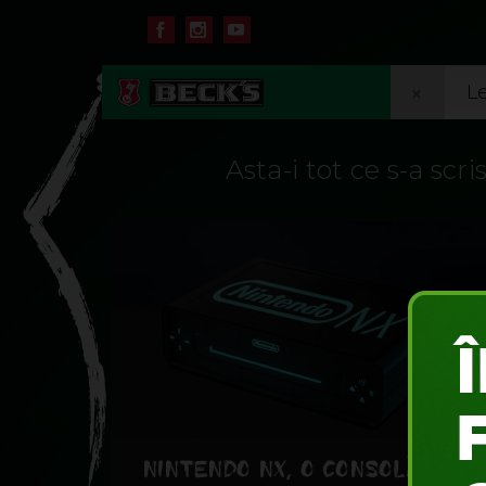
×
Asta-i tot ce s-a scr
NINTENDO NX, O CONSOLĂ CU