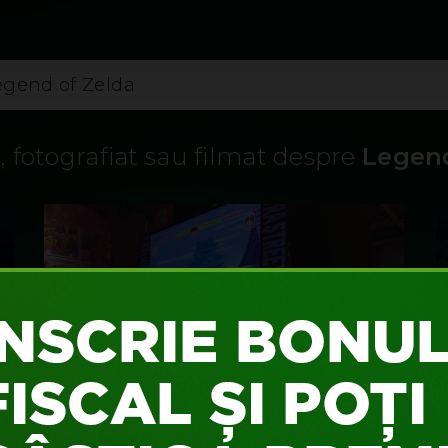
#MERGILASIGUR
#UNLOCK
is, fotografiat sau filmat despre
Legend
CÂT DE TARE ÎŢI MAI