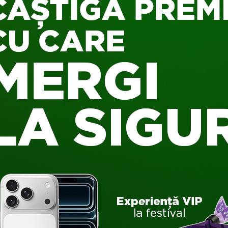
DOREŞTI UN SWITCH
În urmă cu câteva zile, Nintendo a
anunţat noi detalii despre consola
Switch, iar preşedintele Nintendo
America, Reggie...
K
Games
#UNLOCK