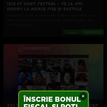
ISLE OF WIGHT FESTIVAL – DE LA JIMI
HENDRIX LA ARCADE FIRE ȘI BASTILLE
Început în 1968, festivalul din sudul Angliei este unul
dintre cele mai vechi din Regat, având la ediția din
1970 un lineup...
Music
#UNLOCK
×
BBC SOUND OF 2017 SAU CE ARTIȘTI NOI SUNT