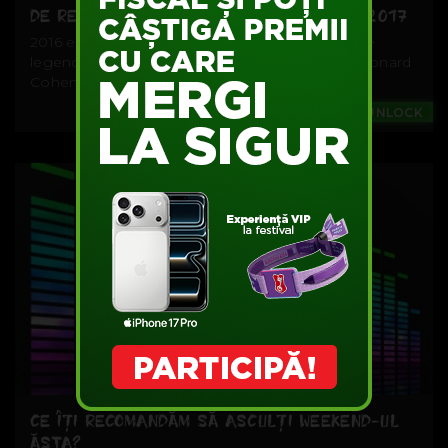
DE REȚINUT DIN 2016 ȘI PROMIT PENTRU 2017
2016 este un an în care am pierdut câteva dintre
legendele muzicii, cu David Bowie, Prince și Leonard
Cohen numele cele mai...
Music
#UNLOCK
CE ÎȚI RECOMANDĂM SĂ ASCULȚI WEEKEND-UL
ĂSTA?