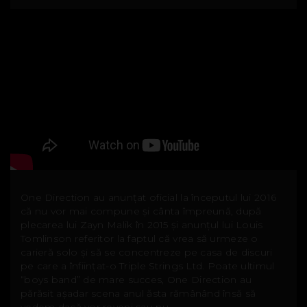
One Direction au anunțat oficial la începutul lui 2016
că nu vor mai compune și cânta împreună, după
plecarea lui Zayn Malik în 2015 și anunțul lui Louis
Tomlinson referitor la faptul că vrea să urmeze o
carieră solo și să se concentreze pe casa de discuri
pe care a înființat-o Triple Strings Ltd. Poate ultimul
“boys band” de mare succes, One Direction au
părăsit așadar scena anul ăsta rămânând însă să
vedem dacă vor reveni sau nu.