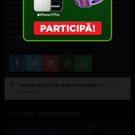
pleca dintre noi la doar 57 de ani lăsând o moștenire
muzicală impresionantă.
Buena Vista Social Club și Eagles sunt și ei pe lista
celor cu care nu ne vom mai întâlni începând de anul
ăsta. Tu știi vreo trupă sau vreun artist care o să-ți
lipsească? Spune-ne și nouă despre cine este vorba ;)
Sursă foto:
1
.
Acest articol nu are comentarii.
FII TU
PRIMUL
Articole recomandate