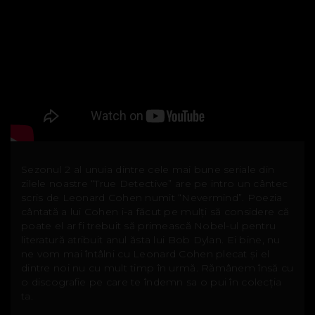
Sezonul 2 al unuia dintre cele mai bune seriale din
zilele noastre “True Detective” are pe intro un cântec
scris de Leonard Cohen numit “Nevermind”. Poezia
cântată a lui Cohen i-a făcut pe mulți să considere că
poate el ar fi trebuit să primească Nobel-ul pentru
literatură atribuit anul ăsta lui Bob Dylan. Ei bine, nu
ne vom mai întâlni cu Leonard Cohen plecat și el
dintre noi nu cu mult timp în urmă. Rămânem însă cu
o discografie pe care te îndemn sa o pui în colecția
ta.