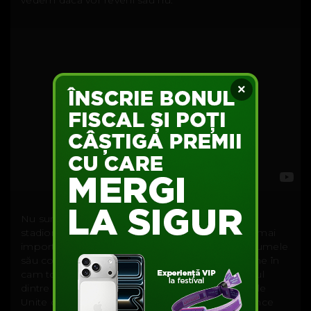
×
Nu sunt foarte mulți artiști care pot stăpâni un
stadion așa cum o făcea Prince, unul dintre cei mai
importanți artiști și producători americani, pe numele
său complet Prince Roger Nelson. 39 de albume în
cam tot atâția ani de muzică il fac pe Prince unul
dintre cei mai prolifici oameni de rock din Statele
Unite din ultimii 40 de ani. Pe 21 aprilie 2016 Prince