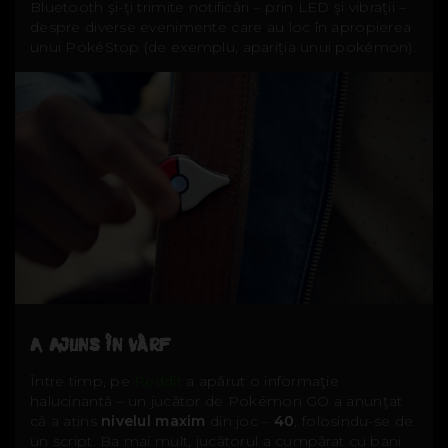
Bluetooth şi-ţi trimite notificări – prin LED şi vibraţii –
despre diverse evenimente care au loc în apropierea
unui PokéStop (de exemplu, apariţia unui pokémon).
A AJUNS ÎN VÂRF
Între timp, pe
Reddit
a apărut o informaţie
halucinantă – un jucător de Pokémon GO a anunţat
că a atins
nivelul maxim
din joc –
40
, folosindu-se de
un script. Ba mai mult, jucătorul a cumpărat cu bani