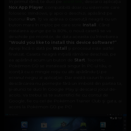
În primul rând, te duci pe
acest link
, descarci aplicaţia
Nox App Player
, compatibilă doar cu sistemele care
folosesc Windows, şi apoi o deschizi, apăsând pe
butonul
Run
. Îţi va apărea o casetuţă neagră cu un
buton mare în mijloc pe care scrie
Install
. Când
instalarea ajunge pe la 80%, o nouă casetă se va
deschide pe monitor, de data aceasta cu întrebarea
“Would you like to install this device software?”
.
Apeşi încă o dată pe
Install
şi procesul este astfel
finalizat. Caseta neagră iniţială rămâne deschisă, pe
ea apărând acum un buton de
Start
. Teoretic,
Pokémon GO se instalează singur în PC-ul tău, o
iconiţă cu o mingie roşu cu alb apărându-ţi pe
ecranul negru al aplicaţiei. Dar există cazuri în care
descărcarea nu porneşte fără un imbold din partea ta,
şi-atunci te duci în Google Play şi descarci jocul de-
acolo. Va trebui să te autentifici fie cu contul de
Google, fie cu cel de Pokémon Trainer Club şi gata, ai
acces la Pokémon GO pe PC!