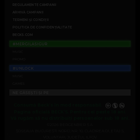
REGULAMENTE CAMPANII
ARHIVĂ CAMPANII
TERMENI ȘI CONDIȚII
POLITICA DE CONFIDENȚIALITATE
BECKS.COM
#MERGILASIGUR
MUSIC
PROMO
#UNLOCK
MUSIC
GAMES
NE GĂSEȘTI ȘI PE
Consumă Beck’s în mod responsabil.
Pagina oficială BECK’S. Pentru cei peste 18 ani.
Vă rugăm să nu distribuiți persoanelor sub 18 ani.
©2026 BERGENBIER S.A.
ȘOSEAUA BUCUREȘTI NORD, NR. 10, CLADIREA O1, ETAJ 5,
VOLUNTARI, JUDEȚUL ILFOV