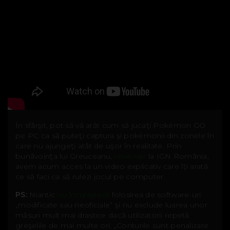
În sfârşit, pot să vă arăt cum să jucaţi Pokémon GO
pe PC ca să puteţi captura şi pokémonii din zonele în
care nu ajungeţi atât de uşor în realitate. Prin
bunăvoinţa lui Greuceanu,
reviewer
la IGN România,
avem acum acces la un video explicativ care îţi arată
ce să faci ca să rulezi jocul pe computer.
PS:
Niantic
nu încurajează
folosirea de software-uri
„modificate sau neoficiale” şi nu exclude luarea unor
măsuri mult mai drastice dacă utilizatorii repetă
greşelile de mai multe ori. „Conturile sunt penalizate