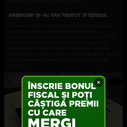
minute la câteva ore, chiar şi 12 ore).
AMERICANII ŞI-AU CAM PIERDUT INTERESUL
Interesul în Pokémon GO începe să pălească uşor,
uşor. Cel puţin aşa arată sondajul făcut de
Survey
Monkey
, potrivit căruia vârful de interes în SUA a fost
deja atins la puţin peste o săptămână de la data
lansării. Au fost luaţi în calcul trei factori – numărul
utilizatorilor activi în fiecare zi, rata descărcărilor zilnice
şi activitatea de căutare pe Google după numele
jocului.
×