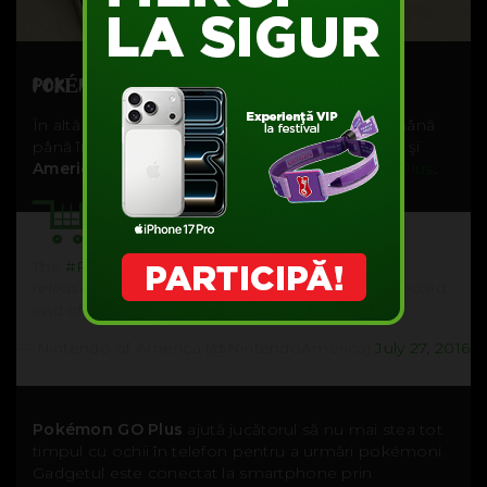
POKÉMON GO PLUS SE LASĂ AŞTEPTAT
În altă ordine de idei, Nintendo a anunţat că amână
până în septembrie lansarea, în
Marea Britanie
şi
America de Nord
, a gadgetului
Pokemon GO Plus
.
The
#PokemonGO
Plus accessory will now be
released Sept 2016 instead of the originally expected
end of July launch.
https://t.co/QgjZf1aAV6
— Nintendo of America (@NintendoAmerica)
July 27, 2016
Pokémon GO Plus
ajută jucătorul să nu mai stea tot
timpul cu ochii în telefon pentru a urmări pokémoni.
Gadgetul este conectat la smartphone prin