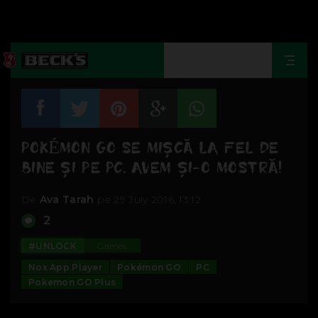
Togg
navi
POKÉMON GO SE MIŞCĂ LA FEL DE
BINE ŞI PE PC. AVEM ŞI-O MOSTRĂ!
De
Ava Tarah
pe 29 July 2016, 13:12
2
#UNLOCK
Games
Nox App Player
Pokémon GO
PC
Pokemon GO Plus