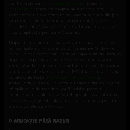
pentru violarea
Termenilor Serviciului
şi/sau a
îndrumărilor
aflate pe pagina de suport a jocului –
vom emite un avertisment, te vom suspenda din joc
sau (pentru violări serioase sau repetate) îţi vom
închide contul.” Aşa că rămâne la latitudinea ta dacă
încerci aplicaţia pentru PC sau nu.
După cum spuneam mai devreme, dacă încerci să
fentezi sistemul – făcând salturi uriaşe pe Glob – vei
primi un ban temporar. Dacă vei repeta să faci asta, s-
ar putea să primeşti interdicţie permanentă. Asta
până când Niantic va oferi o informare oficială privind
statutul emulatoarelor pentru PC/Mac. A făcut-o deja
cu site-urile terţe (
PokeVision
,
PokeHound
,
PokeNotify şi altele), în urmă cu câteva zile anunţând
că aplicaţiile de tracking vor fi închise pentru
fluidizarea traficului pe serverele jocului. Aşteptăm cu
interes o poziţie oficială din partea Niantic şi pentru
emulatoarele de PC/Mac.
O APLICAŢIE FĂRĂ NAZURI