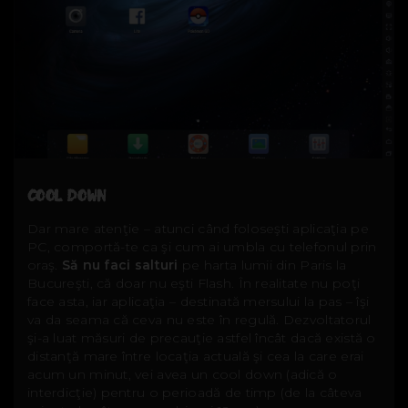
COOL DOWN
Dar mare atenţie – atunci când foloseşti aplicaţia pe
PC, comportă-te ca şi cum ai umbla cu telefonul prin
oraş.
Să nu faci salturi
pe harta lumii din Paris la
Bucureşti, că doar nu eşti Flash. În realitate nu poţi
face asta, iar aplicaţia – destinată mersului la pas – îşi
va da seama că ceva nu este în regulă. Dezvoltatorul
şi-a luat măsuri de precauţie astfel încât dacă există o
distanţă mare între locaţia actuală şi cea la care erai
acum un minut, vei avea un cool down (adică o
interdicţie) pentru o perioadă de timp (de la câteva