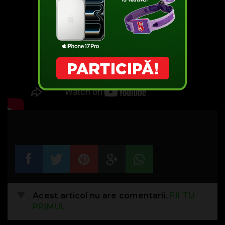
Acest articol nu are comentarii.
FII TU
PRIMUL