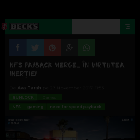
Togg
navi
NFS PAYBACK MERGE... ÎN VIRTUTEA
INERȚIEI
De
Ava Tarah
pe 27 November 2017, 11:53
#UNLOCK
Games
NFS
gaming
need for speed payback