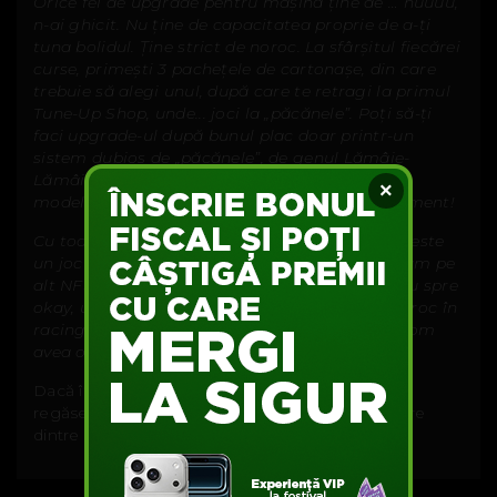
Orice fel de upgrade pentru mașină ține de … nuuuu,
n-ai ghicit. Nu ține de capacitatea proprie de a-ți
tuna bolidul. Ține strict de noroc. La sfârșitul fiecărei
curse, primești 3 pachețele de cartonașe, din care
trebuie să alegi unul, după care te retragi la primul
Tune-Up Shop, unde... joci la „păcănele”. Poți să-ți
faci upgrade-ul după bunul plac doar printr-un
sistem dubios de „păcănele”, de genul Lămâie-
Lămâie-Lămâie, numai că aici o să ai parte de
×
modelul Piesă-Producător-Abilitate... No comment!
Cu toate acestea, Need For Speed Payback nu este
un joc prost dacă n-ai mai pus mâna până acum pe
alt NFS. Need for Speed Payback este mediocru spre
okay, un titlu care vrea să aducă jocurile de noroc în
racing și nu m-ar mira dacă în anii următori vom
avea ocazia să facem și pariuri.
Dacă îți dorești un NFS țeapăn, în care să te
regăsești, încearcă atunci unul mai vechi - oricare
dintre cele apărute până în 2016 inclusiv.