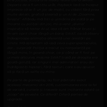
bine jocului, scoțând la iveală neatenția la detalii.
Departe de a fi un titlu urât, Payback lasă la început
impresia că ar fi un joc de mobil, cu clădiri fără prea
multe detalii, grafică ștearsă și un AI de „Doamne,
ferește”. Aflându-mă într-o urmărire pe viață și pe
moarte cu polițaii din joc, mi-a venit „divina”
inspirație să testez AI-ul, așa că am frânat brusc și
m-am oprit chiar lângă un baraj SWAT, ca să observ
îndeaproape animația aferentă unei arestări pe
cinste. Mă așteptam să iasă ceva superspectaculos,
dar... surpriză! Poliția a trecut cu nonșalanță pe
lângă mine, în goană chiar, ca și când ar fi fost pe
urmele altcuiva, mașina SWAT trasă pe dreapta era
goală-goluță, iar singurii mei admiratori erau doi
îndrăgostiți hipsteri, fără texturi, care s-au apucat
să-și facă un selfie cu mine.
Pe parte de gameplay, au fost păstrate exact
aceleași mecanici din 2016, customizarea este la fel
de variată, cursele și traseele sunt incitante odată ce
„scapi” de poveste. Ce diferă? Diferă partea de
upgrade....