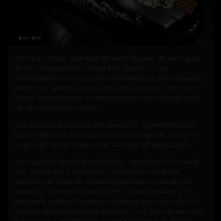
De la an la an, cea mai de seamă serie de racing (a
se citi „longevivă”) - Need For Speed - ni se
înfățișează cu un nou titlu. Probabil că, anul acesta,
Need For Speed s-a vrut mai bio, mai eco, căci e în
trend, din moment ce dezvoltatorii au reciclat titlul
de anul trecut al seriei.
Din păcate, povestea din Need For Speed Payback
este mediocră și înțesată cu personaje de care ți-e
imposibil să te atașezi sau cu care să relaționezi.
La capitolul grafică stăm bine... pe alocuri. În Need
For Speed 2016, farmecul consta din condusul
exclusiv pe timp de noapte (eventual cu ploaia în
parbriz), trimitere clară la NFS Underground 2. În
Payback, având în vedere că avem din nou ciclul zi-
noapte, pare că lumina Soarelui nu îi face prea mult