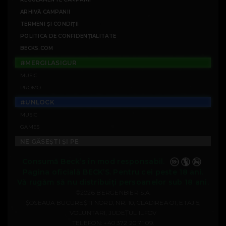
ARHIVĂ CAMPANII
TERMENI ȘI CONDIȚII
POLITICA DE CONFIDENȚIALITATE
BECKS.COM
#MERGILASIGUR
MUSIC
PROMO
#UNLOCK
MUSIC
GAMES
NE GĂSEȘTI ȘI PE
Consumă Beck’s în mod responsabil.
Pagina oficială BECK’S. Pentru cei peste 18 ani.
Vă rugăm să nu distribuiți persoanelor sub 18 ani.
©2026 BERGENBIER S.A.
ȘOSEAUA BUCUREȘTI NORD, NR. 10, CLADIREA O1, ETAJ 5,
VOLUNTARI, JUDEȚUL ILFOV
TELEFON:
+40 372 20 71 09
.