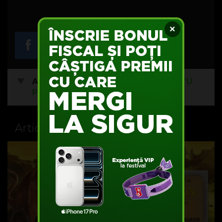
×
Acest articol nu are comentarii.
FII TU
PRIMUL
Articole recomandate