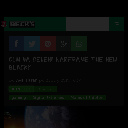
Togg
navi
CUM VA DEVENI WARFRAME THE NEW
BLACK?
De
Ava Tarah
pe 25 July 2017, 16:34
#UNLOCK
Games
gaming
Digital Extremes
Plains of Eidolon