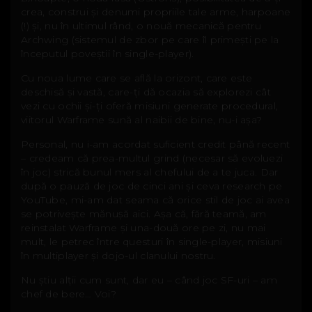
crea, construi și denumi propriile tale arme, harpoane
(!) și, nu în ultimul rând, o nouă mecanică pentru
Archwing (sistemul de zbor pe care îl primești pe la
începutul poveștii în single-player).
Cu noua lume care se află la orizont, care este
deschisă și vastă, care-ți dă ocazia să explorezi cât
vezi cu ochii și-ți oferă misiuni generate procedural,
viitorul Warframe sună al naibii de bine, nu-i așa?
Personal, nu i-am acordat suficient credit până recent
– credeam că prea-multul
grind (necesar să evoluezi
în joc) strică bunul mers al chefului de a te juca. Dar
după o pauză de joc de cinci ani și ceva research pe
YouTube, mi-am dat seama că orice stil de joc ai avea
se potrivește mănușă aici. Așa că, fără teamă, am
reinstalat Warframe și una-două ore pe zi, nu mai
mult, le petrec între questuri în single-player, misiuni
în multiplayer și dojo-ul clanului nostru.
Nu știu alții cum sunt, dar eu – când joc SF-uri – am
chef de bere… Voi?