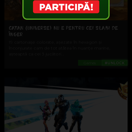
CATAN (UNIVERSE) NU E PENTRU CEI SLABI DE
ÎNGER
19 cartonașe colorate, așezate în hexagon și
înconjurate cam de tot atâtea în nuanțe marine,
așteaptă ca cei 3 jucători...
Games
#UNLOCK