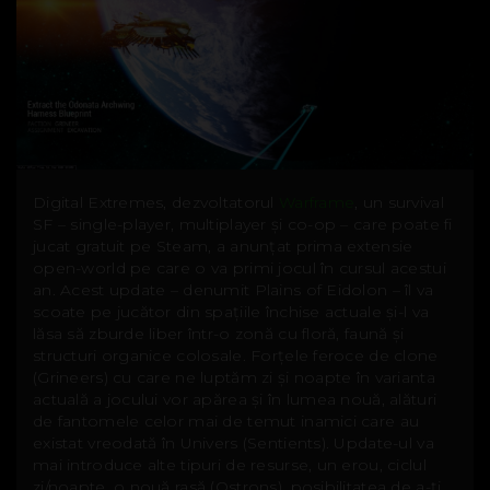
Digital Extremes, dezvoltatorul
Warframe
, un survival
SF – single-player, multiplayer și co-op – care poate fi
jucat gratuit pe Steam, a anunțat prima extensie
open-world pe care o va primi jocul în cursul acestui
an. Acest update – denumit Plains of Eidolon – îl va
scoate pe jucător din spațiile închise actuale și-l va
lăsa să zburde liber într-o zonă cu floră, faună și
structuri organice colosale. Forțele feroce de clone
(Grineers) cu care ne luptăm zi și noapte în varianta
actuală a jocului vor apărea și în lumea nouă, alături
de fantomele celor mai de temut inamici care au
existat vreodată în Univers (Sentients). Update-ul va
mai introduce alte tipuri de resurse, un erou, ciclul
zi/noapte, o nouă rasă (Ostrons), posibilitatea de a-ți