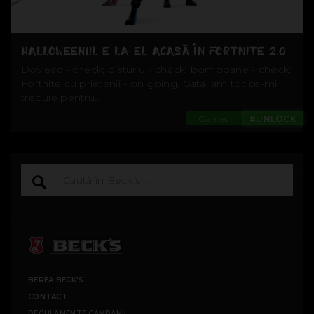
HALLOWEENUL E LA EL ACASĂ ÎN FORTNITE 2.0
Dovleac - check; bisturiu - check; bomboane - check;
Fortnite cu prietenii - on going. Gata, am tot ce-mi
trebuie pentru...
Games
#UNLOCK
BEREA BECK'S
CONTACT
REGULAMENTE CAMPANII