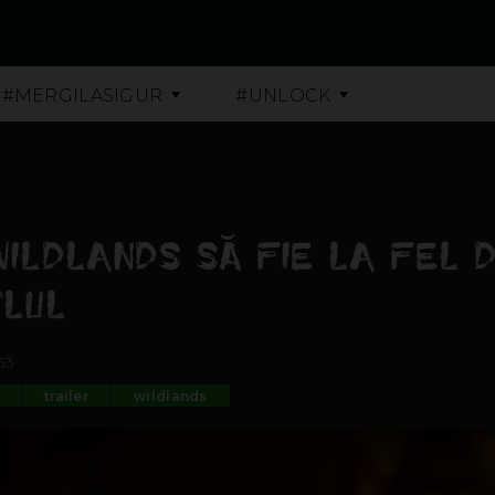
#MERGILASIGUR
#UNLOCK
 WILDLANDS SĂ FIE LA FEL 
TLUL
53
trailer
wildlands