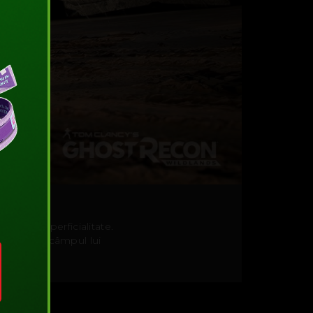
 una de superficialitate.
spărând din câmpul lui