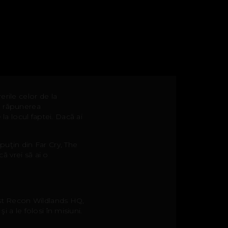
erile celor de la
in răpunerea
la locul faptei. Dacă ai
puţin din Far Cry, The
că vrei să ai o
host Recon Wildlands HQ,
şi a le folosi în misiuni.