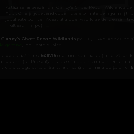
Astăzi se lansează Tom Clancy’s Ghost Recon Wildlands pe 
Xbox One şi, judecând după notele primite de la jurnaliştii
jocul este bunicel. Acest titlu open-world se derulează într-
mult sau mai puţin...
 Clancy’s Ghost Recon Wildlands
pe PC, PS4 şi Xbox One şi
i de gaming
, jocul este bunicel.
se derulează într-o
Bolivie
mai mult sau mai puţin fictivă, unde 
ru supremaţie. Prezenţa ta acolo, în bocancii unui membru al un
ru a distruge cartelul Santa Blanca şi a-l elimina pe şeful lui,
E