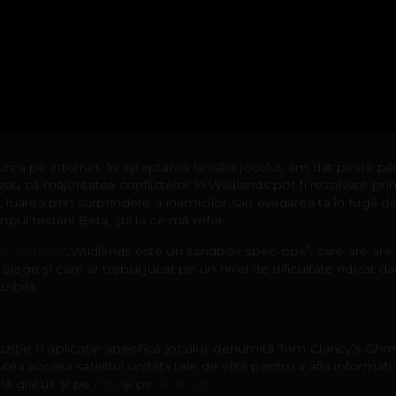
ea pe internet, în aşteptarea lansării jocului, am dat peste păr
eau că majoritatea conflictelor în Wildlands pot fi rezolvate pr
, luarea prin surprindere a inamicilor sau evadarea ta în fugă de 
pul testării Beta, ştii la ce mă refer.
PC Gamer
, „Wildlands este un sandbox spec-ops”, care are are 
Siege şi care ar trebui jucat pe un nivel de dificultate ridicat da
zibilă.
poziţie o aplicaţie apecifică jocului, denumită Tom Clancy’s G
tea accesa satelitul unităţii tale de elită pentru a afla informaţii 
lă gratuit şi pe
iOS
, şi pe
Android
.