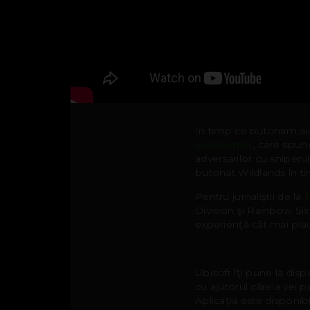
În timp ce butonam aiur
Eurogamer
, care spun
adversarilor cu sniperul
butonat Wildlands în tim
Pentru jurnaliştii de la
Division şi Rainbow Six 
experienţă cât mai plau
Ubisoft îţi pune la dis
cu ajutorul căreia vei pu
Aplicaţia este disponibi