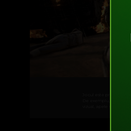
Jocul este prezentat c
De exemplu, dacă intri î
vizual, apele se calme