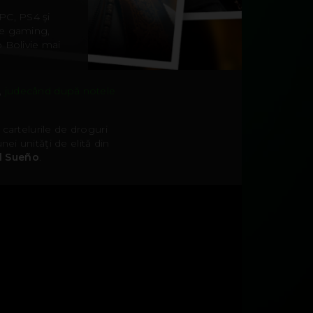
PC, PS4 şi
 de gaming,
o Bolivie mai
,
judecând după notele
cartelurile de droguri
ei unităţi de elită din
l Sueño
.