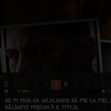
ry
2
3
4
5
6
7
8
9
10
11
12
16
17
AR FI FAIN CA WILDLANDS SĂ FIE LA FEL 
SĂLBATIC PRECUM ÎI E TITLUL