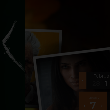
Februa
28
1
14
15
Tuesday
7