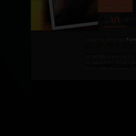
March
/
2017
1
/
1
evenimente
Astăzi se lansează
Tom
primite de la jurnalişti
Acest titlu open-world 
se luptă între ele pent
SUA, este necesară pent