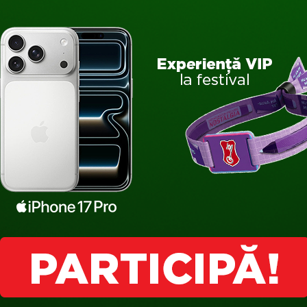
a un
shooter tactic
, însă senzaţia pe care ţi-o lasă uneori este
n vizorul unui inamic AI şi apoi încerci să-i fentezi privirea, di
ază instantaneu.