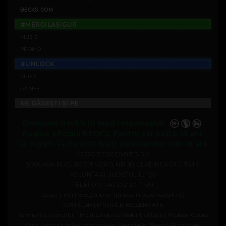
BECKS.COM
#MERGILASIGUR
MUSIC
PROMO
#UNLOCK
MUSIC
GAMES
NE GĂSEȘTI ȘI PE
Consumă Beck’s în mod responsabil.
Pagina oficială BECK’S. Pentru cei peste 18 ani.
Vă rugăm să nu distribuiți persoanelor sub 18 ani.
©2026 BERGENBIER S.A.
ȘOSEAUA BUCUREȘTI NORD, NR. 10, CLADIREA O1, ETAJ 5,
VOLUNTARI, JUDEȚUL ILFOV
TELEFON:
+40 372 20 71 09
.
Despre noi | Bergenbier (prieteniresponsabili.ro)
TOATE DREPTURILE REZERVATE.
/
Termeni și condiții
Politica de confidenţialitate | Molson Coors
Codul comunicării comerciale « Asociația Berarii României