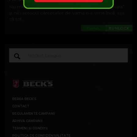
Nu mai cântăm de o lună deja „Vine, vine primăvara”
şi nici sorocul cântecelor de Vamă n-a venit încă, aşa
că tot...
Games
#UNLOCK
BEREA BECK'S
CONTACT
REGULAMENTE CAMPANII
ARHIVĂ CAMPANII
TERMENI ȘI CONDIȚII
POLITICA DE CONFIDENȚIALITATE