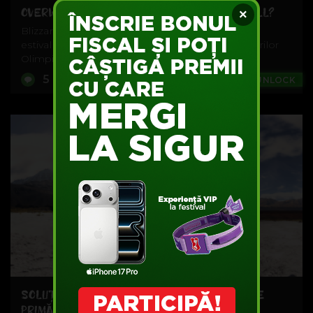
OVERWATCH A DAT-O ÎN BARĂ CU LÚCIOBALL?
×
Blizzard a lansat zilele trecute primul eveniment
estival pentru jocul Overwatch, în onoarea Jocurilor
Olimpice de la Rio de...
5
Games
#UNLOCK
SOLUŢII PENTRU COMBATEREA ASTENIEI DE
PRIMĂVARĂ