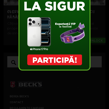
OVERWATCH: EXPERIENŢE VR ŞI DRAGOSTE CU
NĂBĂDĂI
Câţiva elevi de liceu din Coreea de Sud şi-au creat
propriul dispozitiv VR pentru... Overwatch. Kitul este
destinat exclusiv...
Games
#UNLOCK
BEREA BECK'S
CONTACT
REGULAMENTE CAMPANII