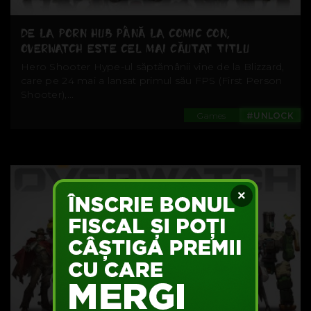
DE LA PORN HUB PÂNĂ LA COMIC CON,
OVERWATCH ESTE CEL MAI CĂUTAT TITLU
Hero Shooter Hype-ul săptămânii vine de la Blizzard,
care pe 24 mai a lansat primul său FPS (First Person
Shooter),...
Games
#UNLOCK
×