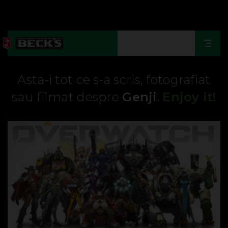
Togg
navi
Asta-i tot ce s-a scris, fotografiat
sau filmat despre
Genji
.
Enjoy it!