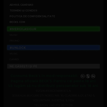
ARHIVĂ CAMPANII
TERMENI ȘI CONDIȚII
POLITICA DE CONFIDENȚIALITATE
BECKS.COM
#MERGILASIGUR
MUSIC
PROMO
#UNLOCK
MUSIC
GAMES
NE GĂSEȘTI ȘI PE
Consumă Beck’s în mod responsabil.
Pagina oficială BECK’S. Pentru cei peste 18 ani.
Vă rugăm să nu distribuiți persoanelor sub 18 ani.
©2026 BERGENBIER S.A.
ȘOSEAUA BUCUREȘTI NORD, NR. 10, CLADIREA O1, ETAJ 5,
VOLUNTARI, JUDEȚUL ILFOV
TELEFON:
+40 372 20 71 09
.