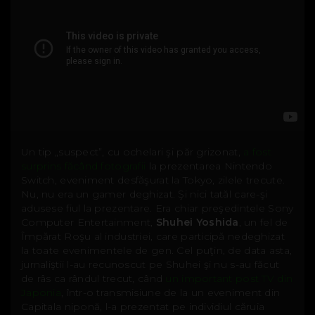
Un tip „suspect”, cu ochelari şi păr grizonat,
a fost
surprins făcând fotografii
la prezentarea Nintendo
Switch, eveniment desfăşurat la Tokyo, zilele trecute.
Nu, nu era un gamer deghizat. Şi nici tatăl care-şi
adusese fiul la prezentare. Era chiar preşedintele Sony
Computer Entertainment,
Shuhei Yoshida
, un fel de
Împărat Roşu al industriei, care participă nedeghizat
la toate evenimentele de gen. Cel puţin, de data asta,
jurnaliştii l-au recunoscut pe Shuhei şi nu s-au făcut
de râs ca rândul trecut, când
un important post TV din
Japonia
, într-o transmisiune de la un eveniment din
Capitala niponă, l-a prezentat pe individiul căruia