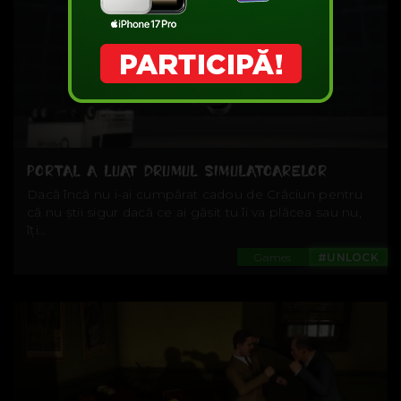
PORTAL A LUAT DRUMUL SIMULATOARELOR
Dacă încă nu i-ai cumpărat cadou de Crăciun pentru
că nu știi sigur dacă ce ai găsit tu îi va plăcea sau nu,
îți...
Games
#UNLOCK