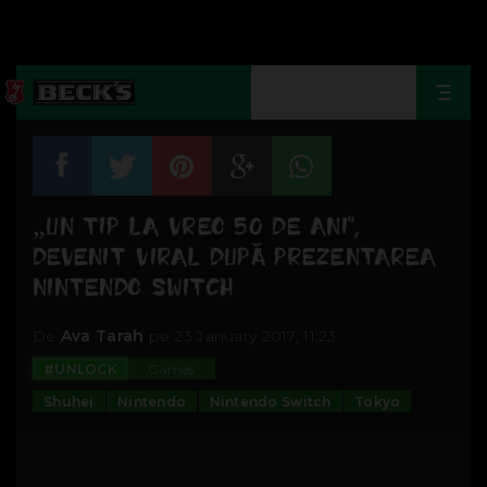
Togg
navi
„UN TIP LA VREO 50 DE ANI”,
DEVENIT VIRAL DUPĂ PREZENTAREA
NINTENDO SWITCH
De
Ava Tarah
pe 23 January 2017, 11:23
#UNLOCK
Games
Shuhei
Nintendo
Nintendo Switch
Tokyo