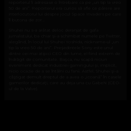
reporterul îi adresase o întrebare ca pe „un tip la vreo
50 de ani”. Reporterul era curios să afle ce părere are
interlocutorul lui despre jocul Space Invaders pe care
îl butona de zor...
Shuhei nu s-a arătat deloc deranjat de gafa
jurnalistului, ba chiar şi-a schimbat numele pe Twitter,
alegând, în locul lui Shuhei Yoshida, nickname-ul „un
tip la vreo 50 de ani”. Preşedintele Sony este unul
dintre cei mai atipici CEO din lume, el fiind extrem de
îndrăgit de comunitate. Başca, nu scapă niciun
eveniment dedicat industriei gamingului şi, implicit,
nicio ocazie de a se întâlni cu fanii. Astfel, Shuhei şi-a
câştigat demult dreptul de a avea o „icoană” în casele
gamerilor dedicaţi, care au deja una cu GabeN (CEO-
ul de la Valve).