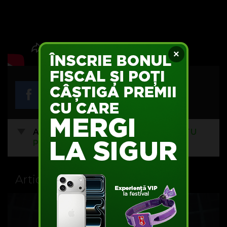
×
Acest articol nu are comentarii.
FII TU
PRIMUL
Articole recomandate