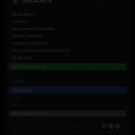
BEREA BECK'S
CONTACT
REGULAMENTE CAMPANII
ARHIVĂ CAMPANII
TERMENI ȘI CONDIȚII
POLITICA DE CONFIDENȚIALITATE
BECKS.COM
#MERGILASIGUR
MUSIC
PROMO
#UNLOCK
MUSIC
GAMES
NE GĂSEȘTI ȘI PE
Consumă Beck’s în mod responsabil.
Pagina oficială BECK’S. Pentru cei peste 18 ani.