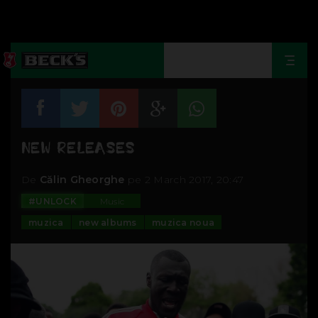
Togg
navi
NEW RELEASES
De
Călin Gheorghe
pe 2 March 2017, 20:47
#UNLOCK
Music
muzica
new albums
muzica noua