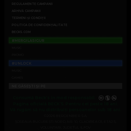
REGULAMENTE CAMPANII
ARHIVĂ CAMPANII
TERMENI ȘI CONDIȚII
POLITICA DE CONFIDENȚIALITATE
BECKS.COM
#MERGILASIGUR
MUSIC
PROMO
#UNLOCK
MUSIC
GAMES
NE GĂSEȘTI ȘI PE
Consumă Beck’s în mod responsabil.
Pagina oficială BECK’S. Pentru cei peste 18 ani.
Vă rugăm să nu distribuiți persoanelor sub 18 ani.
©2026 BERGENBIER S.A.
ȘOSEAUA BUCUREȘTI NORD, NR. 10, CLADIREA O1, ETAJ 5,
VOLUNTARI, JUDEȚUL ILFOV