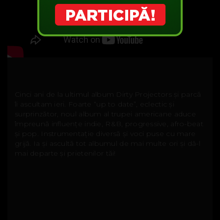
Cinci ani de la ultimul album Dirty Projectors și parcă
îi ascultam ieri. Foarte “up to date”, eclectic și
surprinzător, noul album al trupei americane aduce
împreună influențe indie, R&B, progressive, afro-beat
și pop. Instrumentație diversă și voci puse cu mare
grijă. Ia și ascultă tot albumul de mai multe ori și dă-l
mai departe și prietenilor tăi!