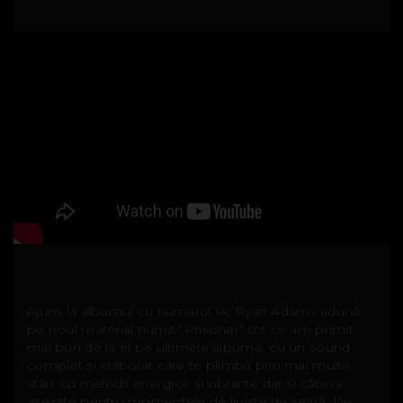
Ajuns la albumul cu numarul 14, Ryan Adams adună
pe noul material numit “Prisoner” tot ce am primit
mai bun de la el pe ultimele albume, cu un sound
complet și elaborat care te plimbă prin mai multe
stări, cu melodii energice și vibrante dar și câteva
așezate pentru momentele de liniste de seară. De