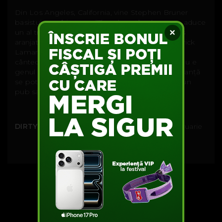
Din Los Angeles, California, vine Stephen Bruner
basistul care își spune “Thundercat” cel care ne aduce
×
un al treilea album, o colecție de sound-uri 80’s
aranjate cumva pentru vremurile noastre. Kendrick
Lamar și Wiz Khalifa apar pe un album cu 23 de
cântece pentru toate stările și toate gusturile. Nu e
genul de muzică de ascultat în club dar cu siguranță
se potrivește pentru o seară liniștită acasă, într-un
pub sau pe malul mării.
DIRTY PROJECTORS “Dirty Projectors”
21 februarie