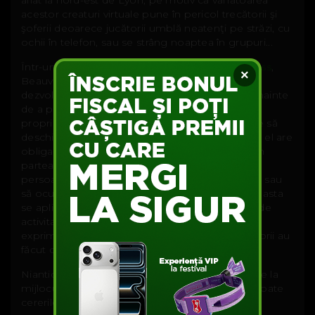
acestor creaturi virtuale pune în pericol trecătorii şi
şoferii deoarece jucătorii umblă neatenţi pe străzi, cu
ochii în telefon, sau se strâng noaptea în grupuri...
Într-un interviu acordat
agenţiei Associated Press
,
×
Beauvois atrage atenţia asupra faptului că
dezvoltatorii jocului nu i-au cerut permisiunea înainte
de a plasa pokemoni în Bresolles. „Când un
proprietar de restaurant sau de cafenea doreşte să
deschidă o afacere în orice localitate din Franţa, el are
obligaţia de a cere în prealabil
o autorizaţie
din
partea Primăriei. Regula se aplică pentru toate
persoanele care doresc să deschidă o activitate sau
să ocupe un spaţiu pe domeniul public. Aşa că asta
se aplică şi în cazul Niantic, chiar dacă obiectul de
activitate este unul virtual”, a precizat primarul,
exprimându-şi vădit nemulţumirea că dezvoltatorii au
făcut din întreaga Planetă un loc uriaş de joacă.
Niantic nu i-a răspuns imediat primarului, însă pe la
mijlocul lui august a anunţat că va lua în calcul toate
cererile de acest fel.