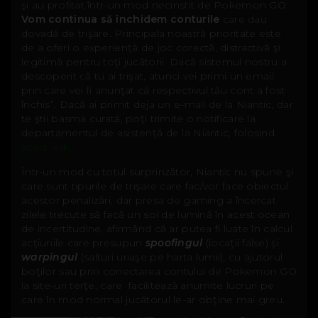
şi au profitat într-un mod necinstit de Pokemon GO.
Vom continua să închidem conturile
care dau
dovadă de trişare. Principala noastră prioritate este
de a oferi o experienţă de joc corectă, distractivă şi
legitimă pentru toţi jucătorii. Dacă sistemul nostru a
descoperit că tu ai trişat, atunci vei primi un email
prin care vei fi anunţat că respectivul tău cont a fost
închis”. Dacă ai primit deja un e-mail de la Niantic, dar
te ştii basma curată, poţi trimite o notificare la
departamentul de asistenţă de la Niantic, folosind
acest link
.
Într-un mod cu totul surprinzător, Niantic nu spune şi
care sunt tipurile de trişare care fac/vor face obiectul
acestor penalizări, dar presa de gaming a încercat
zilele trecute să facă un soi de lumină în acest ocean
de incertitudine, afirmând că ar putea fi luate în calcul
acţiunile care presupun
spoofingul
(locaţii false) şi
warpingul
(salturi uriaşe pe harta lumii), cu ajutorul
boţilor sau prin conectarea contului de Pokemon GO
la site-uri terţe, care facilitează anumite lucruri pe
care în mod normal jucătorul le-ar obţine mai greu.