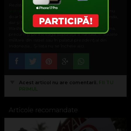
Rezistenţa a început să capete contur
de ceva
vreme
, măsuri de interdicţie a jocului luându-se nu
doar în unele instituţii din Cambodgia sau Thailanda,
dar şi în Muzeul Memorial al Holocaustului din
Washington DC, la Memorialul Păcii din Hiroshima,
precum şi pe întreaga suprafaţă a Iranului, în bazele
militare din Israel sau în palatul prezidenţial din
Indonezia... Şi lista nu se încheie aici.
Acest articol nu are comentarii.
FII TU
PRIMUL
Articole recomandate