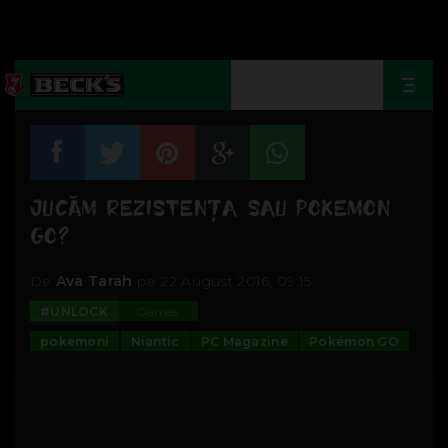
Togg
navi
JUCĂM REZISTENŢA SAU POKEMON
GO?
De
Ava Tarah
pe 22 August 2016, 09:15
#UNLOCK
Games
pokemoni
Niantic
PC Magazine
Pokémon GO