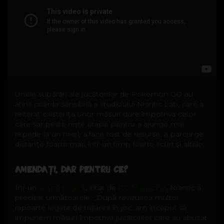
Unele supărări ale jucătorilor de Pokemon GO au
atins coarda sensibilă a studioului Niantic Lab, care a
reiterat existenţa unor măsuri dure împotriva celor
care sar peste nişte etape pentru a ajunge mai
repede la un nivel, a face rost de resurse, a parcurge
distanţe foarte mari într-un timp foarte scurt şi altele.
AMENDAŢI, DAR PENTRU CE?
Înr-un
anunţ recent
, citat de
PC Magazine
, Niantic a
precizat următoarele: „După revizuirea multor
rapoarte legate de trişarea în joc, am început să
impunem măsuri împotriva jucătorilor care au abuzat