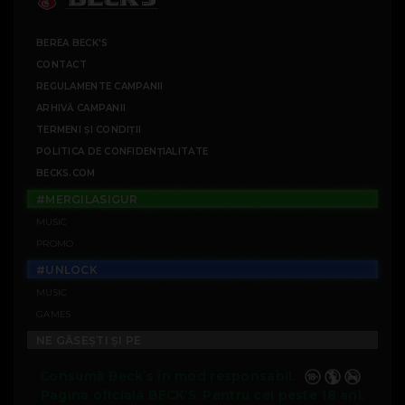
BEREA BECK'S
CONTACT
REGULAMENTE CAMPANII
ARHIVĂ CAMPANII
TERMENI ȘI CONDIȚII
POLITICA DE CONFIDENȚIALITATE
BECKS.COM
#MERGILASIGUR
MUSIC
PROMO
#UNLOCK
MUSIC
GAMES
NE GĂSEȘTI ȘI PE
Consumă Beck’s în mod responsabil.
Pagina oficială BECK’S. Pentru cei peste 18 ani.