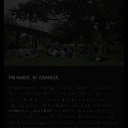
PRIMARUL ŞI ANARHIA
În aşteptarea clarificărilor de la Niantic, în unele părţi
ale lumii Pokemon GO continuă să mişte apele. Într-
un sat din Franţa, de exemplu, primarul le-a trimis o
înştiinţare celor de la Niantic, denunţând în esenţă
existenţa „anarhică”
a parsonajelor din Pokemon
GO în localitatea sa. Edilul Fabrice Beauvois a cerut
Niantic să şteargă toţi pokemonii din satul Bresolles,
aflat la nord-est de Lyon, pe motiv că vănătoarea