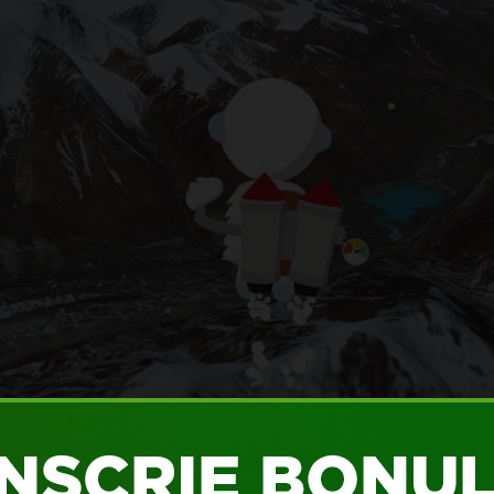
 Himalayas
, aplicaţia este disponibilă doar pe
Android
şi îţi ofe
spectiva unui Yeti prietenos, înalt de 150 de metri! Namila urcă
 unui jetpack, al unei parapante sau al unui balon şi poate chia