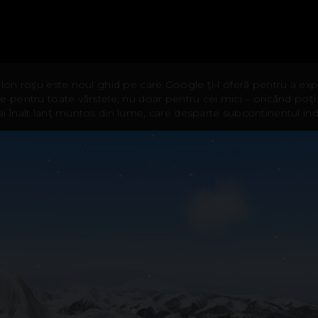
alon roşu este noul ghid pe care Google ţi-l oferă pentru a ex
e pentru toate vârstele, nu doar pentru cei mici – oricând poţ
i înalt lanţ muntos din lume, care desparte subcontinentul ind