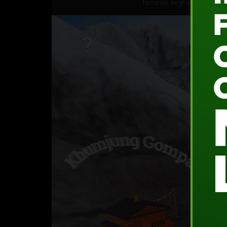
lacurile îngheţate.