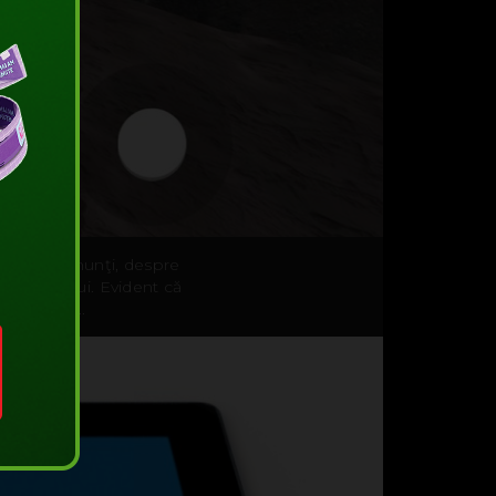
pre aceşti munţi, despre
-ale locului. Evident că
coasta ta...