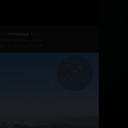
plora
Himalaya
. Este
i descoperi sau, după
ian de platoul tibetan.