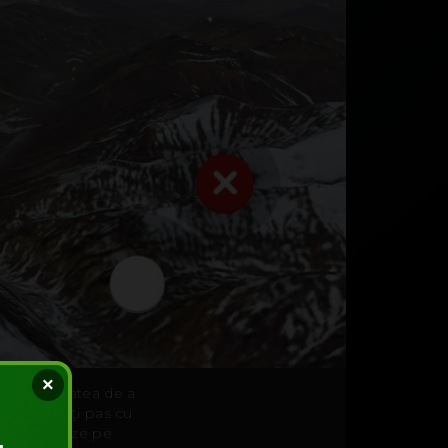
×
ră posibilitatea de a
 pe versanţi pas cu
r să patineze pe