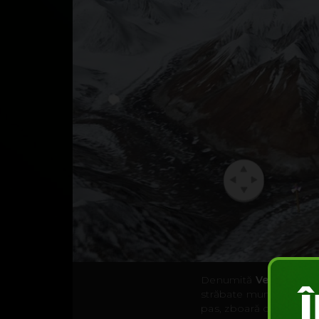
Denumită
Verne: The
străbate munţii din per
pas, zboară cu ajutorul