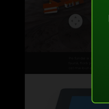
Pe fundal ai să auzi vo
faună, floră şi comunit
cel mai bun prieten îţi 