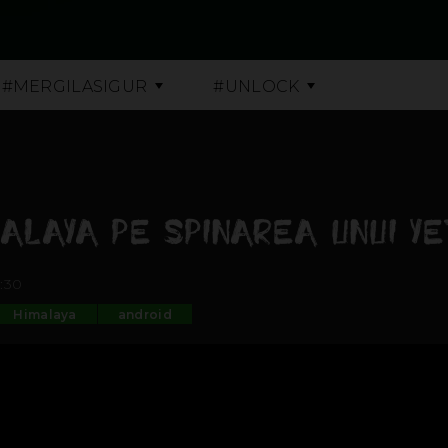
#MERGILASIGUR
#UNLOCK
ALAYA PE SPINAREA UNUI YE
:30
Himalaya
android