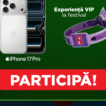
ci prietenoase care îţi spun tot felul de lucruri interesante des
ăţi umane, dar şi muzică tradiţională, cântată din instrumente de
va fi aproape – un iac de toată frumuseţea, blând şi nelipsit din 