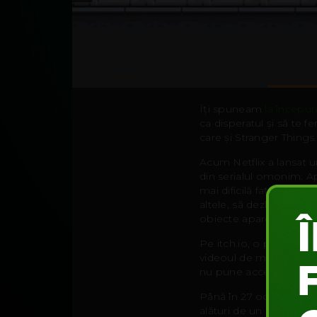
Îți spuneam
la început
ca disperatul și să te f
care și Stranger Things.
Acum Netflix a lansat 
din serialul omonim. Ap
mai dificilă față de
endl
altele, să dezlegi puzlle-
obiecte aparent nefolos
Pe itch.io, o platformă 
videoul de mai jos). Aces
nu pune accentul pe ad
Până în 27 octombrie, c
alături de un Beck’s ră