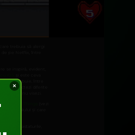
care trebuia să alergi
 de pe Netflix, între
are se inspiră, evident,
i
cu iOS
și este ceva
mobil, trebuie, între
×
 și să colectezi diferite
care nici nu visezi.
oc Stranger Things
(vezi
ni ai serialului și care
rile și tastaturile,