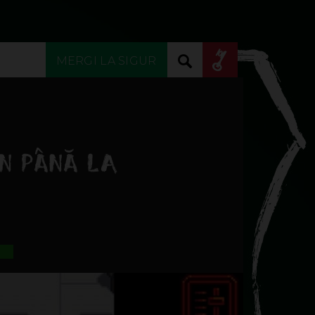
×
AM CONT
/
VREAU
MERGI LA SIGUR
N PÂNĂ LA