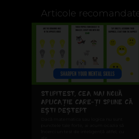
Articole recomandat
STUPITEST, CEA MAI NOUĂ
APLICAȚIE CARE-ȚI SPUNE CĂ
EȘTI DEȘTEPT
Dacă matematica sau logica nu sunt
punctele tale forte, ai acum ocazia să
încerci un test de inteligență altfel, cu
ale...