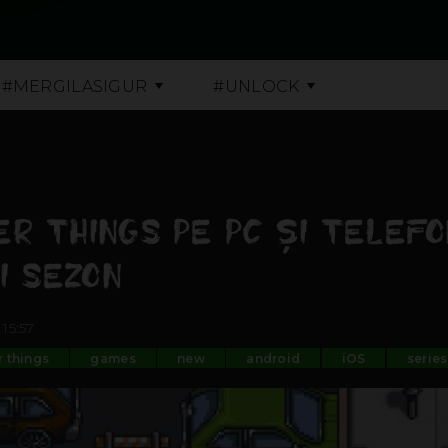
#MERGILASIGUR
#UNLOCK
R THINGS PE PC ȘI TELEFO
I SEZON
15:57
r things
games
new
android
iOS
series