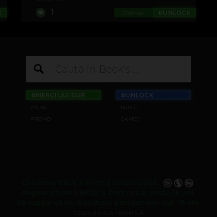
1
K
Games
#UNLOCK
#MERGILASIGUR
#UNLOCK
MUSIC
MUSIC
PROMO
GAMES
Consumă Beck’s în mod responsabil.
Pagina oficială BECK’S. Pentru cei peste 18 ani.
Vă rugăm să nu distribuiți persoanelor sub 18 ani.
©2026 BERGENBIER S.A.