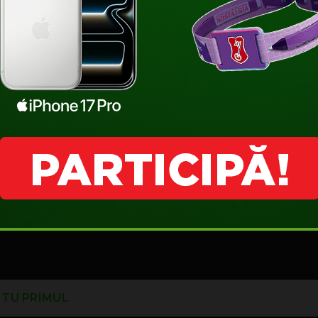
usxp.com
I TU PRIMUL