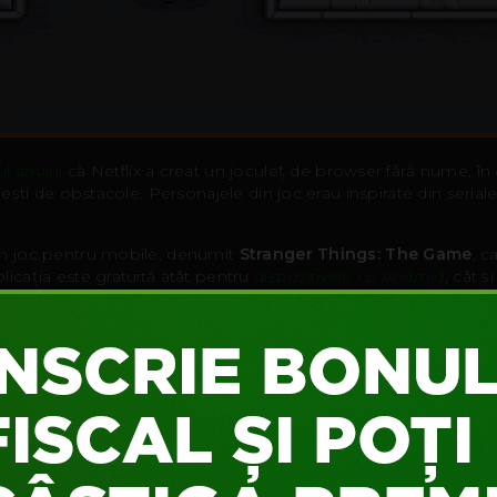
ul anului
că Netflix a creat un joculeț de browser fără nume, în 
erești de obstacole. Personajele din joc erau inspirate din seriale
un joc pentru mobile, denumit
Stranger Things: The Game
, c
licația este gratuită atât pentru
dispozitivele cu Android
, cât ș
ess runnerul
lansat în ianuarie pentru browser. În versiunea de 
uri, să înveți abilitățile fiecărui personaj și să le folosești cu cap
itoare (gnomi, casete VHS etc.), care-ți vor debloca surprize la 
de jocuri destinată în principal dezvoltatorilor indie, există
un j
ta este un titlu point-and-click scurt, care a fost creat de trei fa
renalină ca versiunea de mobil.
ând apare noul sezon al serialului, să tot butonăm smartphone-u
coros.