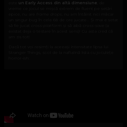
este
un Early Access din altă dimensiune
, de
vreme ce jocul se mișcă extrem de fluent pe setări
epice, nu are
frame drops
, nu am întâlnit nici măcar
un singur bug în cele 68 de ore jucate... Și mai e setat
să fie jucat
cross-platform
și să aibă
cross-save
(a
existat deja o testare în acest sens)! Cu asta cred că
am zis tot!
Dacă tot voi resimți la aceeași intensitate lipsa lui
Stranger Things, scot de la naftalină lista cu joculețe
horror-ish: