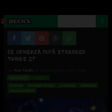
Togg
navi
CE URMEAZĂ DUPĂ STRANGER
THINGS 2?
De
Ava Tarah
pe 20 November 2017, 14:48
#UNLOCK
Games
fortnite
stranger things
conarium
oxenfree
stories untold