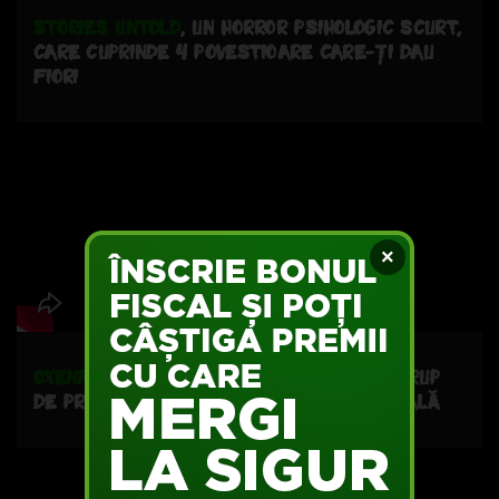
STORIES UNTOLD
, UN HORROR PSIHOLOGIC SCURT,
CARE CUPRINDE 4 POVESTIOARE CARE-ȚI DAU
FIORI;
×
OXENFREE
, CARE SPUNE POVESTEA UNUI GRUP
DE PRIETENI ȘI AVENTURA LOR PARANORMALĂ;