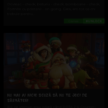
Dovleac - check; bisturiu - check; bomboane - check;
Fortnite cu prietenii - on going. Gata, am tot ce-mi
trebuie pentru...
Games
#UNLOCK
NU MAI AI NICIO SCUZĂ SĂ NU TE JOCI DE
SĂRBĂTORI
Eiii, ce vremuri erau odată când DOTA 2 și Counter-