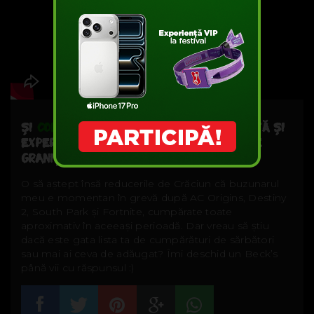
ȘI
CONARIUM
, DESPRE 4 OAMENI DE ȘTIINȚĂ ȘI
EXPERIMENTELE LOR CARE DUC DINCOLO DE
GRANIȚELE REALITĂȚII IMEDIATE...
O să aștept însă reducerile de Crăciun că buzunarul
meu e momentan în grevă după AC Origins, Destiny
2, South Park și Fortnite, cumpărate toate
aproximativ în aceeași perioadă. Dar vreau să știu
dacă este gata lista ta de cumpărături de sărbători
sau mai ai ceva de adăugat? Îmi deschid un Beck’s
până vii cu răspunsul :)