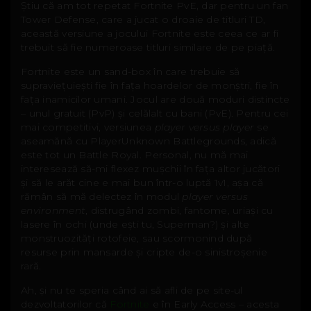
Știu că am tot repetat Fortnite PvE, dar pentru un fan
Tower Defense, care a jucat o droaie de titluri TD,
această versiune a jocului Fortnite este ceea ce ar fi
trebuit să fie numeroase titluri similare de pe piață.
Fortnite este un sand-box în care trebuie să
supraviețuiești fie în fața hoardelor de monștri, fie în
fața inamicilor umani. Jocul are două moduri distincte
– unul gratuit (PvP) și celălalt cu bani (PvE). Pentru cei
mai competitivi, versiunea
player versus player
se
aseamănă cu PlayerUnknown Battlegrounds, adică
este tot un Battle Royal. Personal, nu mă mai
interesează să-mi flexez mușchii în fața altor jucători
și să le arăt cine e mai bun într-o luptă 1v1, așa că
rămân să mă delectez în modul
player versus
environment
, distrugând zombi, fantome, uriași cu
lasere în ochi (unde ești tu, Superman?) și alte
monstruozități rotofeie, sau scormonind după
resurse prin mansarde și cripte de-o sinistroșenie
rară.
Ah, și nu te speria când ai să afli de pe site-ul
dezvoltatorilor că
Fortnite
e în Early Access – acesta