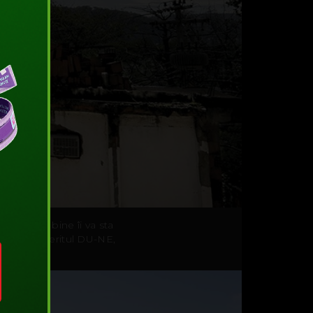
rei. Tare bine îi va sta
 sunt tot meritul DU-NE,