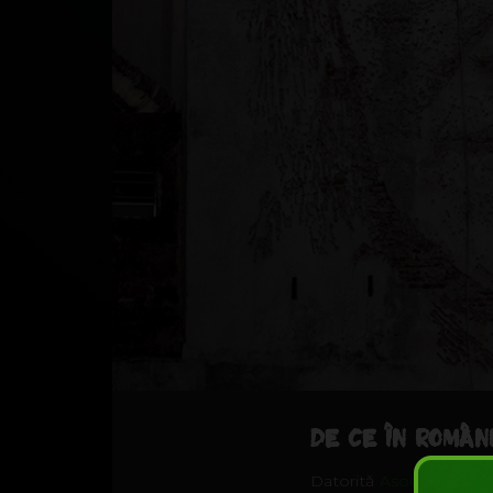
DE CE ÎN ROMÂN
Datorită
Asociației DU