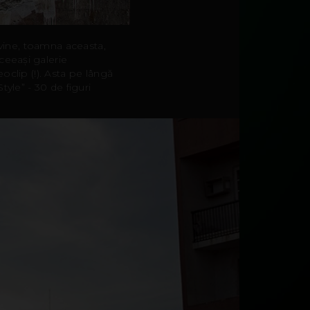
 vine, toamna aceasta,
eeași galerie
oclip (!). Asta pe lângă
tyle” - 30 de figuri