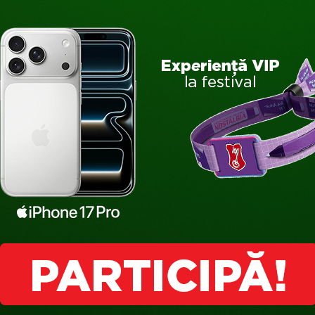
nia, VHILS își va mai pune amprenta și asupra Clujului și Timișoa
 2021, Timișoara, cu o lucrare by VHILS. Aceste două intervenții
n proiectul PulS.