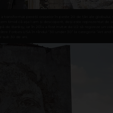
 a transformat pereții orașelor în peste 20 de țări ale globului,
m timid că așa l-am și descoperit, deși este reprezentat de ac
 de Banksy, iar în 2014 a fost invitat de U2 să regizeze un vide
către Forbes USA în rândul “30 under 30” la categoria “Art and S
l sub 30 de ani.