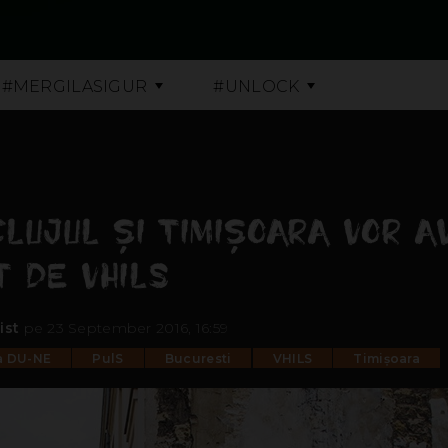
#MERGILASIGUR
#UNLOCK
CLUJUL ȘI TIMIȘOARA VOR 
 DE VHILS
ist
pe 23 September 2016, 16:59
a DU-NE
PulS
Bucuresti
VHILS
Timișoara