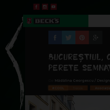
BUCUREȘTIUL, 
PERETE SEMNAT
De
Mădălina Georgescu / Design
#COOL
Trends
Asociați