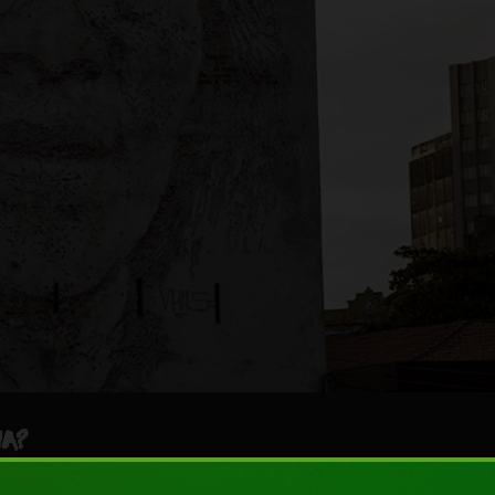
IA?
-NE
, care în octombrie organizează și
PulS
, proiect ce-și prop