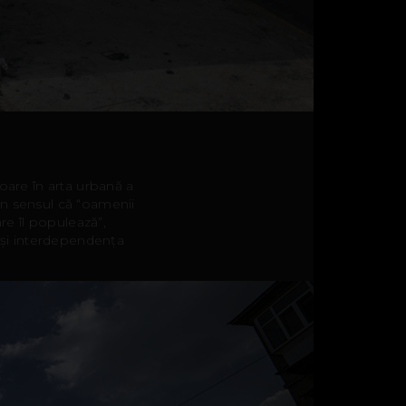
toare în arta urbană a
, în sensul că “oamenii
are îl populează”,
și interdependența