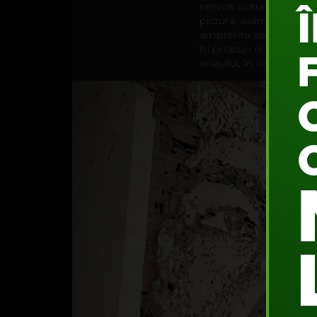
nervos cultural al Bucureș
pictură, asamblate la fina
amprenta asupra orașul
își propun ei să reinter
orașului, în cadrul acest