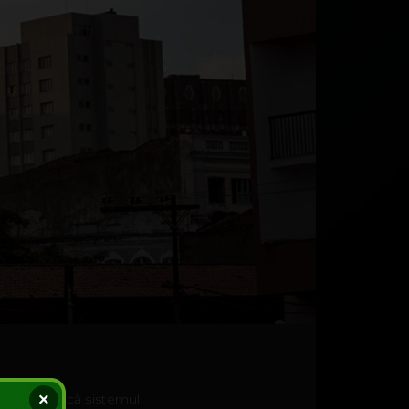
×
une să treacă sistemul