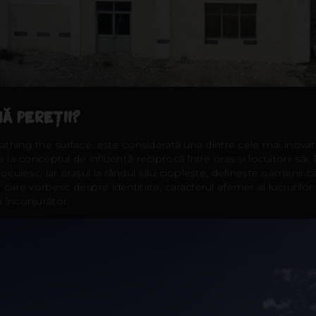
Ă PEREȚII?
Scrathing the surface, este considerată una dintre cele mai inova
 la conceptul de influență reciprocă între oraș și locuitorii săi
locuiesc, iar orașul la rândul său cioplește, definește oamenii c
 care vorbesc despre identitate, caracterul efemer al lucrurilor 
u înconjurător.