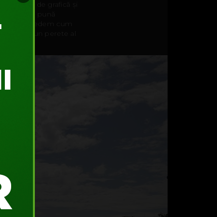
e de lucrări de grafică și
i ce vor să-și pună
liști și să vedem cum
a tranforma un perete al