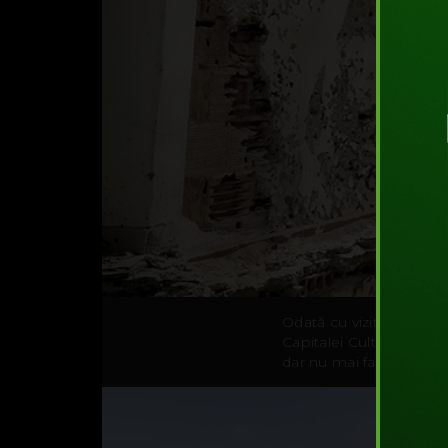
Odată cu vizita în Româ
Capitalei Culturale din
dar nu mai fac parte di