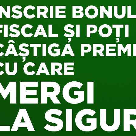
tiului prin filtrul a 30 de tineri artiști și să-l redea printr-o seri
l într-o instalație digitală interactivă. Înscrierile tinerilor artișt
ui tocmai s-au încheiat. Abia așteptăm să-i cunoaștem pe fina
preteze fața multistratificată a Capitalei. Alături de ei, VHILS v
ui proiect.