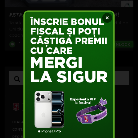
ASTA E APLICAȚIA IDEALĂ DUPĂ SĂRBĂTORI!
×
Toată lumea așteaptă Sărbătorile, cadourile, bradul de
Crăciun și, binențeles, masa plină de sarmale,
cozonaci și alte...
1
Games
#UNLOCK
BEREA BECK'S
CONTACT
REGULAMENTE CAMPANII