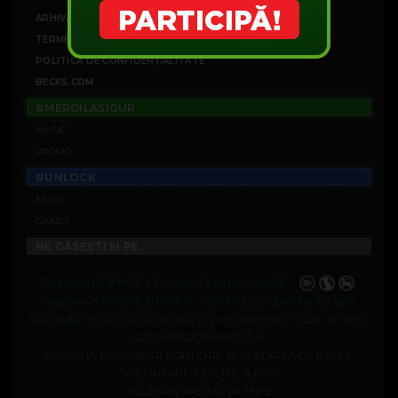
ARHIVĂ CAMPANII
TERMENI ȘI CONDIȚII
POLITICA DE CONFIDENȚIALITATE
BECKS.COM
#MERGILASIGUR
MUSIC
PROMO
#UNLOCK
MUSIC
GAMES
NE GĂSEȘTI ȘI PE
Consumă Beck’s în mod responsabil.
Pagina oficială BECK’S. Pentru cei peste 18 ani.
Vă rugăm să nu distribuiți persoanelor sub 18 ani.
©2026 BERGENBIER S.A.
ȘOSEAUA BUCUREȘTI NORD, NR. 10, CLADIREA O1, ETAJ 5,
VOLUNTARI, JUDEȚUL ILFOV
TELEFON:
+40 372 20 71 09
.