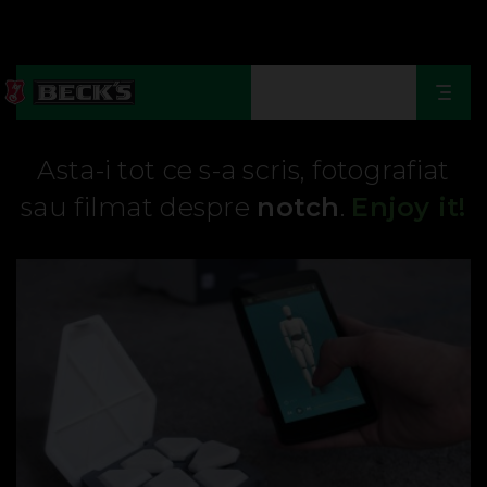
Togg
navi
Asta-i tot ce s-a scris, fotografiat
sau filmat despre
notch
.
Enjoy it!