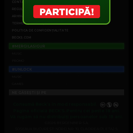
CONTACT
REGULAMENTE CAMPANII
ARHIVĂ CAMPANII
TERMENI ȘI CONDIȚII
POLITICA DE CONFIDENȚIALITATE
BECKS.COM
#MERGILASIGUR
MUSIC
PROMO
#UNLOCK
MUSIC
GAMES
NE GĂSEȘTI ȘI PE
Consumă Beck’s în mod responsabil.
Pagina oficială BECK’S. Pentru cei peste 18 ani.
Vă rugăm să nu distribuiți persoanelor sub 18 ani.
©2026 BERGENBIER S.A.
ȘOSEAUA BUCUREȘTI NORD, NR. 10, CLADIREA O1, ETAJ 5,