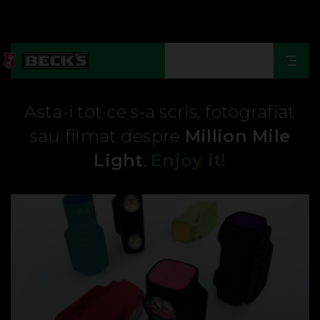
Togg
navi
Asta-i tot ce s-a scris, fotografiat
sau filmat despre
Million Mile
Light
.
Enjoy it!