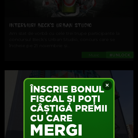
INTERVIURI BECK’S URBAN STUDIO
Am stat de vorbă cu cele trei trupe participante la
concursul Beck’s Urban Studio, concurs care se
încheie pe 21 noiembrie și...
Music
#UNLOCK
×