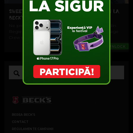
SWEET DAMAGE CREW – STREET ART VIEW LA
BECK’S URBAN STUDIO
Ne pregătim pentru concertul din Racing Pub din
Regie din 24 noiembrie la joacă cu Sweet Damage
Crew și o poveste urbană...
Music
#UNLOCK
BEREA BECK'S
CONTACT
REGULAMENTE CAMPANII