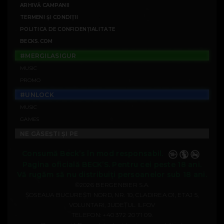
ARHIVĂ CAMPANII
TERMENI ȘI CONDIȚII
POLITICA DE CONFIDENȚIALITATE
BECKS.COM
#MERGILASIGUR
MUSIC
PROMO
#UNLOCK
MUSIC
GAMES
NE GĂSEȘTI ȘI PE
Consumă Beck’s în mod responsabil.
Pagina oficială BECK’S. Pentru cei peste 18 ani.
Vă rugăm să nu distribuiți persoanelor sub 18 ani.
©2026 BERGENBIER S.A.
ȘOSEAUA BUCUREȘTI NORD, NR. 10, CLADIREA O1, ETAJ 5,
VOLUNTARI, JUDEȚUL ILFOV
TELEFON:
+40 372 20 71 09
.