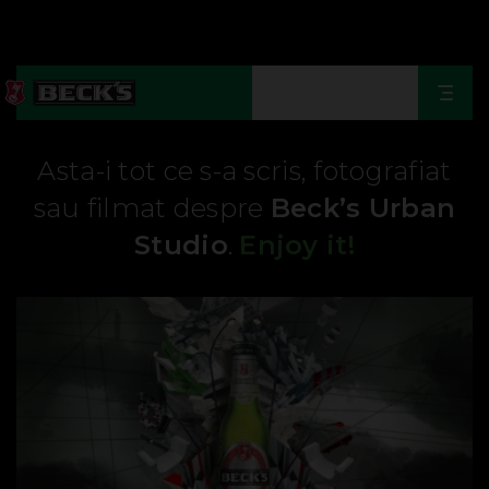
Togg
navi
Asta-i tot ce s-a scris, fotografiat
sau filmat despre
Beck’s Urban
Studio
.
Enjoy it!