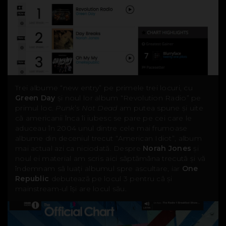
Trei albume “new entry” pe primele trei locuri, cu
Green Day
și noul lor album “Revolution Radio” pe
primul loc.
Punk’s Not Dead
am putea spune și uite
că americanii înca îi iubesc se pare pe cei care le
aduceau în 2004 unul dintre cele mai frumoase
albume din deceniul trecut “American Idiot”, album
mai actual azi ca niciodată. Despre
Norah Jones
și
noul ei material am scris aici săptămâna trecută și vă
îndemnam să luați albumul spre ascultare, iar
One
Republic
debutează pe locul 3 pentru că și
mainstream-ul își are locul său.