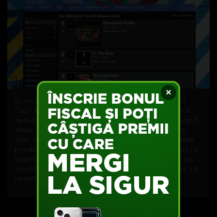
×
Și credeai că numai americanii îi iubesc pe Green
Day? Ei bine, nu. Și în Marea Britanie albumul lor a
debutat pe primul loc, cu alte două debuturi în top 3,
altele decât cele din State, respectiv Barry Gibb și
Alter Bridge pe locurile 2 și 3. Dacă de la Barry Gibb
prindem un aer ce ne duce cu gândul la povestea lui
legendară cu Bee Gees, îți las aici spre ascultare un
sound de rock classic de la Alter Bridge care pare că
i-a fermecat pe britanici: