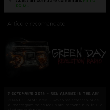
Acest articol nu are comentarii.
FII TU
PRIMUL
Articole recomandate
7 OCTOMBRIE 2016 – NEW ALBUMS IN THE AIR
PHANTOGRAM “Three” – Revenirea americanilor de
la Phantogram ne aduce un album foarte bun. În iulie
când am auzit primul...