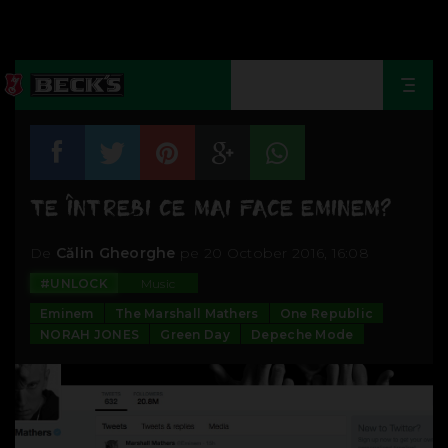
Togg
navi
TE ÎNTREBI CE MAI FACE EMINEM?
De
Călin Gheorghe
pe 20 October 2016, 16:08
#UNLOCK
Music
Eminem
The Marshall Mathers
One Republic
NORAH JONES
Green Day
Depeche Mode