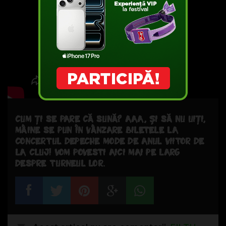
CUM ȚI SE PARE CĂ SUNĂ? AAA, ȘI SĂ NU UIȚI,
MÂINE SE PUN ÎN VÂNZARE BILETELE LA
CONCERTUL DEPECHE MODE DE ANUL VIITOR DE
LA CLUJ! VOM POVESTI AICI MAI PE LARG
DESPRE TURNEUL LOR.