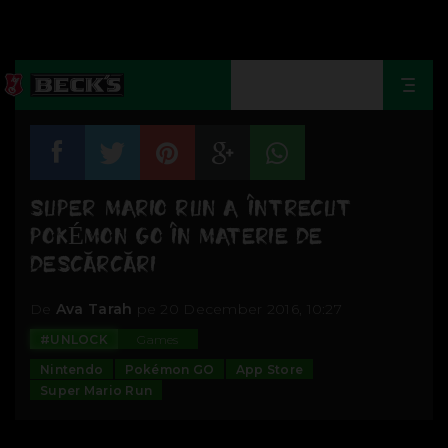
Togg
navi
SUPER MARIO RUN A ÎNTRECUT
POKÉMON GO ÎN MATERIE DE
DESCĂRCĂRI
De
Ava Tarah
pe 20 December 2016, 10:27
#UNLOCK
Games
Nintendo
Pokémon GO
App Store
Super Mario Run