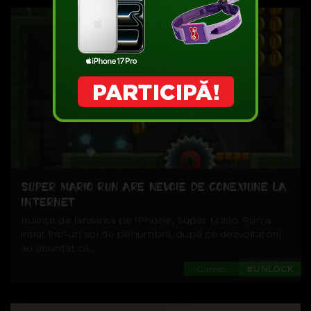
SUPER MARIO RUN ARE NEVOIE DE CONEXIUNE LA
INTERNET
Înainte de lansarea pe iPhone, Super Mario Run a
intrat într-un soi de penumbră, după ce dezvoltatorii
au anunţat că...
Games
#UNLOCK