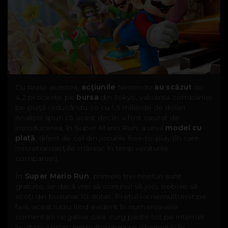
Cu toate acestea,
acţiunile
Nintendo
au scăzut
cu
4,2 procente pe
bursa
din Tokyo, valoarea companiei
pe piaţă reducându-se cu 1,5 miliarde de dolari.
Analiştii spun că acest declin a fost cauzat de
introducerea, în Super Mario Run, a unui
model cu
plată
, diferit de cel din jocurile free-to-play (în care
microtranzacţiile măresc în timp veniturile
companiei).
În
Super Mario Run
, primele trei niveluri sunt
gratuite, iar dacă vrei să continui să joci, trebuie să
scoţi din buzunar 10 dolari. Preţul i-a nemulţumit pe
fani, acest lucru fiind evident în numeroasele
comentarii negative care curg peste tot pe internet
în ultimul timp. Nemulţumirea se observă şi în