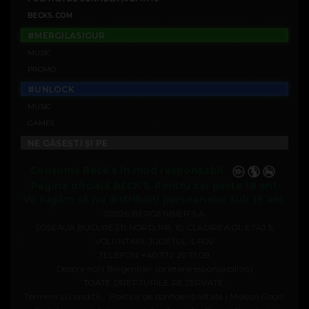
BECKS.COM
#MERGILASIGUR
MUSIC
PROMO
#UNLOCK
MUSIC
GAMES
NE GĂSEȘTI ȘI PE
Consumă Beck’s în mod responsabil.
Pagina oficială BECK’S. Pentru cei peste 18 ani.
Vă rugăm să nu distribuiți persoanelor sub 18 ani.
©2026 BERGENBIER S.A.
ȘOSEAUA BUCUREȘTI NORD, NR. 10, CLADIREA O1, ETAJ 5,
VOLUNTARI, JUDEȚUL ILFOV
TELEFON:
+40 372 20 71 09
.
Despre noi | Bergenbier (prieteniresponsabili.ro)
TOATE DREPTURILE REZERVATE.
/
Termeni și condiții
Politica de confidenţialitate | Molson Coors