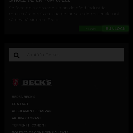
SINGLE DE LA TOM ODELL
Se face deja aproape un an de când industria
muzicală a decis ca ziua de lansare de materiale noi
să devină vinerea. Era o...
Music
#UNLOCK
BEREA BECK'S
CONTACT
REGULAMENTE CAMPANII
ARHIVĂ CAMPANII
TERMENI ȘI CONDIȚII
POLITICA DE CONFIDENȚIALITATE