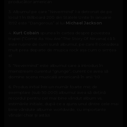
producător american
3. Albumul pe care “Nevermind” l-a detronat de pe
locul 1 în Billboard 200 din Statele Unite în ianuarie
1992 este “Dangerous” al lui
Michael Jackson
4.
Kurt Cobain
spunea în cartea despre povestea
trupei (“Come As You Are”:The Story Of Nirvana) că îi
este rușine de cum sună albumul, pe care îl considera
mult prea departe de muzica rock așa cum o simțea
el
5. “Nevermind” este albumul care a introdus în
mainstream curentul “grunge”, curent ce avea să
domine scena muzicală americană în anii ‘90
6. Produs inițial într-un număr foarte mic de
exemplare (sub 50.000) albumul avea să dețină
recordul pentru cel mai bine vândut album vs.
estimările inițiale, după ce a ajuns unul dintre cele mai
bine vândute albume worldwide, cu importante
vânzări chiar și astăzi