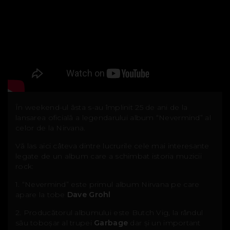
În weekend-ul ăsta s-au împlinit 25 de ani de la
lansarea oficială a legendarului album “Nevermind” al
celor de la Nirvana.
Vă las aici câteva dintre lucrurile cele mai interesante
legate de un album care a schimbat istoria muzicii
rock:
1. “Nevermind” este primul album Nirvana pe care
apare la tobe
Dave Grohl
2. Producătorul albumului este Butch Vig, la rândul
său toboșar al trupei
Garbage
dar și un important