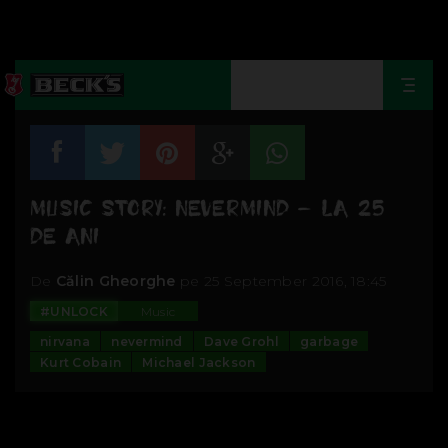
Togg
navi
MUSIC STORY: NEVERMIND – LA 25
DE ANI
De
Călin Gheorghe
pe 25 September 2016, 18:45
#UNLOCK
Music
nirvana
nevermind
Dave Grohl
garbage
Kurt Cobain
Michael Jackson