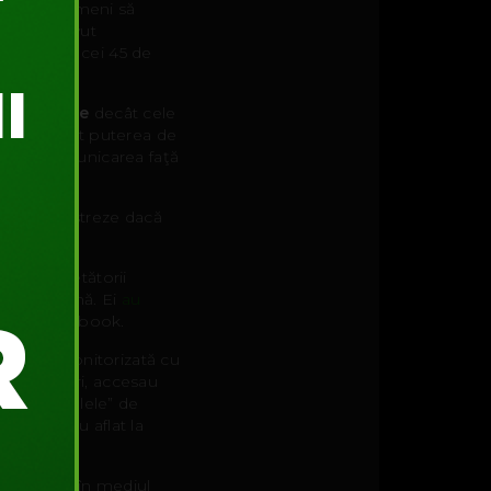
de 45 de oameni să
n grup a avut
lului. Toţi cei 45 de
i eficiente
decât cele
 supraestimat puterea de
iune în comunicarea faţă
ă să demonstreze dacă
v.
mţi... Cercetătorii
stenţa umană. Ei
au
ăm pe Facebook.
re a fost monitorizată cu
eau like-uri, accesau
at că „reţelele” de
tuală – s-au aflat la
lă, nu doar în mediul