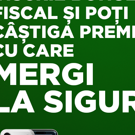
erimental Social Psychology
, cercetătorii au cerut unui grup 
n sondaj, 450 de persoane pe care nu le cunoşteau. O parte di
 faţă în faţă pe străini, iar cealaltă parte – prin intermediul emai
celeaşi tipuri de replici, spuse/scrise în acelaşi fel.
itările făcute de faţă
cu interlocutorii au fost
de 34 de ori ma
sură, cercetătorii au observat că unii dintre participanţi şi-au
iunile prin email, iar alţii şi-au subestimat puterea de persuas
iferite când vine vorba de spaţiul online, iar studiile încearc
deveni un trend. Până la proba contrară, răspunsul este negati
u,
cu cât stai mai mult pe Facebook
, cu atât mai trist te vei si
ul că interacţiunile sociale sunt sănătoase şi necesare în exi
noastră mentală
e
dependentă
de...
click-urile
pe care le d
şi 5.208 participanţi, a căror activitate pe reţeaua de socializa
în principal frecvenţa cu care postau mesaje pe
wall-ul
lor, dăd
-şi actualizau profilurile. Rezultatul? – Per ansamblu, s-a observ
 reală
au fost asociate cu
starea de bine
, iar cele din lumea vir
izatorii de Facebook care se întâlnesc cu prietenii şi în viaţa rea