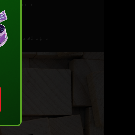
e-uri reciproc au
i. Apropo, arată-le şi lor