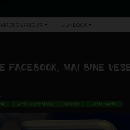
#MERGILASIGUR
#UNLOCK
E FACEBOOK, MAI BINE VESE
10
ok
Social Psychology
Friends
Social Media