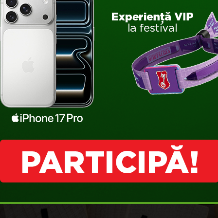
e personală mai mare. Iar utilizatorii de Facebook care-şi dau lik
tisfacţia personală.
FĂCUT?
e tale, noi te invităm la mult zen, alături de Beck’s şi prietenii tă
ă-ncingeţi la o ieşire mai târziu :)