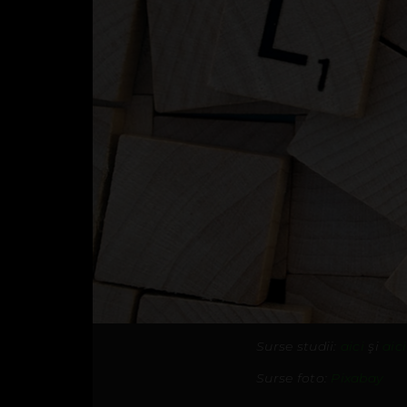
Surse studii:
aici
şi
aici
Surse foto:
Pixabay