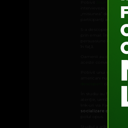
Potrivit
Journal of Exp
intervieveze, pentru u
„misiunea” de a-i aborda
participanţi au folosit a
S-a descoperit că
solic
prin email. În egală mă
persuasiune în interacţ
în faţă.
Oamenii au convingeri d
aceste convingeri pot 
Potrivit unui nou studi
americani nu neagă fapt
descoperit
că
starea 
În studiu au fost cuprin
atenţie, urmărindu-se 
link-uri via Facebook şi
socializare din lumea
polul opus.
Studiul a arătat că util