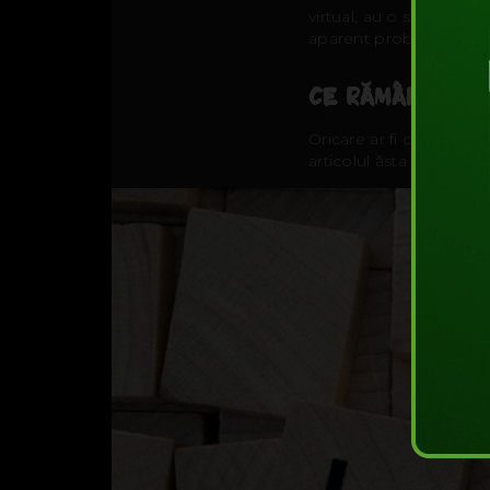
virtual, au o satisfacţi
aparent probleme cu sa
CE RĂMÂNE DE 
Oricare ar fi convingeril
articolul ăsta că poate v