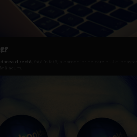
LE?
darea directă
, faţă în faţă, a oamenilor pe care nu-i cunoaşt
ână acum.