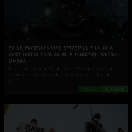
DE LA FACEBOOK VINE SFÎRȘITUL ? UN AI A
FOST ÎNCHIS DUPĂ CE ȘI-A INVENTAT PROPRIUL
LIMBAJ.
Dacă ești un fan înrăit al filmelor Terminator (doar al
primelor două, să fie clar), dacă stai cu sufletul la
gură...
Games
#UNLOCK