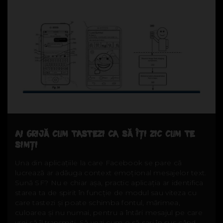
AI GRIJĂ CUM TASTEZI CA SĂ ÎȚI ZIC CUM TE
SIMȚI
Una din aplicațiile la care Facebook se pare că
lucrează ar adăuga context emoțional mesajelor text.
Sună SF? Nu e chiar așa, practic aplicația ar identifica
starea ta de spirit în funcție de modul sau viteza cu
care tastezi și poate schimba fontul, mărimea,
culoarea și nu numai, pentru a întări mesajul pe care
vrei să îl transmiți. Să vezi cum o să sari în sus când