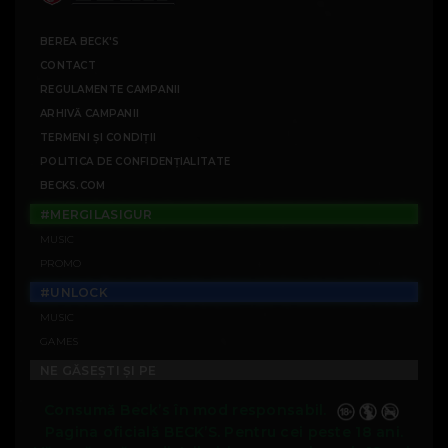
BEREA BECK'S
CONTACT
REGULAMENTE CAMPANII
ARHIVĂ CAMPANII
TERMENI ȘI CONDIȚII
POLITICA DE CONFIDENȚIALITATE
BECKS.COM
#MERGILASIGUR
MUSIC
PROMO
#UNLOCK
MUSIC
GAMES
NE GĂSEȘTI ȘI PE
Consumă Beck’s în mod responsabil.
Pagina oficială BECK’S. Pentru cei peste 18 ani.