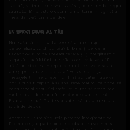
iubita îți va trimite un sms supărat, pe un fundal negru
sau roșu. Bine, asta e doar momentan în imaginația
mea, dar v-ați prins de idee.
UN EMOJI DOAR AL TĂU
Nu e așa că ar fii foarte cool să ai un emoji
personalizat, cu chipul tău? Ei bine, și cei de la
Facebook sunt de aceeași părere și îți pregătesc o
surpriză. Dacă îți faci un selfie, o aplicație va „citi”
trăsăturile tale, va interpreta emoțiile și va crea un
emoji personalizat, pe care îl vei putea atașa la
mesajele trimise prietenilor. Însă aplicația nu se va
opri aici, va fi capabilă să analizeze mai multe poze, să
captureze și gesturi și astfel vei putea să creezi mai
multe tipuri de emoji, în funcție de cum te simți.
Foarte tare, nu? Poate vei putea să faci unul și cu o
sticlă de Beck’s.
Acestea nu sunt singurele patente înregistrate de
Facebook și o parte din ele probabil nu vor vedea
lumina zilei, însă viitorul sună interesant în viziunea