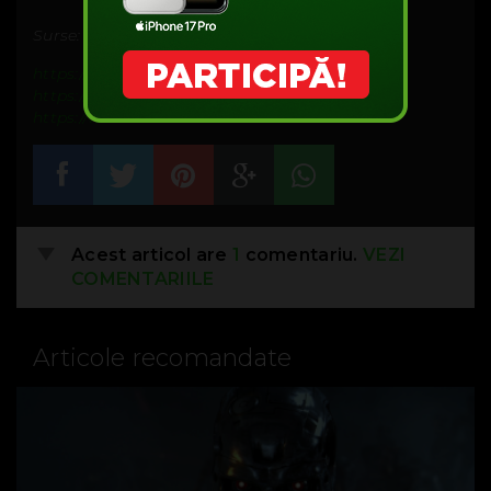
Surse:
https://www.hackread.com
https://www.thesun.co.uk
https://www.linkedin.com
Acest articol are
1
comentariu.
VEZI
COMENTARIILE
Articole recomandate