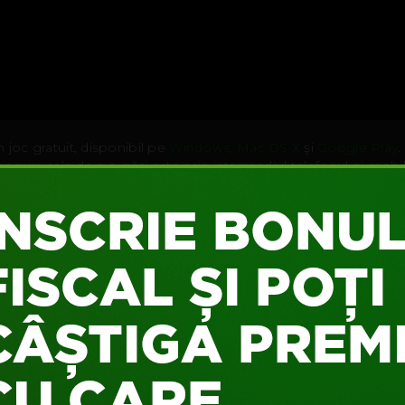
 joc gratuit, disponibil pe
Windows, Mac OS X
şi
Google Play
.
singura cale de a o găsi este prin intermediul telefonul ei mobil
 fapt, în spatele poveştii se află plăcerea naturală şi deopotrivă
prin viaţa personală a celor din jur. Povestea explorează toto
a cantităţii impresionante de informaţii pe care o adunăm în s
icine îşi poate da seama, cu o simplă atingere a ecranului, cine
dispoziţia jucătorului nu doar o Inteligenţă Artificială simpatic
 precum şi multiple finaluri. Poţi găsi misiuni secundare şi info
rios şi, dacă te vei împotmoli, jocul îţi va oferi indicii suficiente