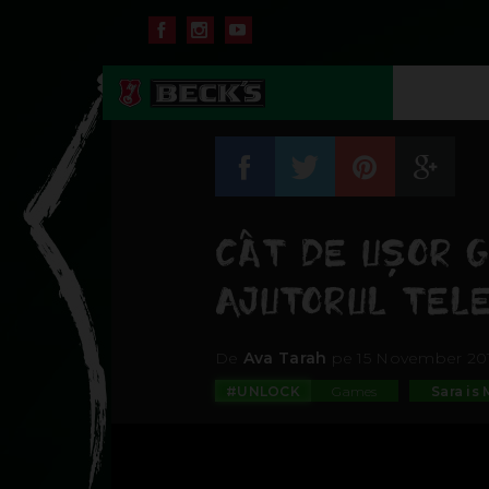
CÂT DE UŞOR G
AJUTORUL TELE
De
Ava Tarah
pe 15 November 201
#UNLOCK
Games
Sara is 