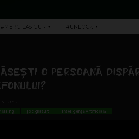
#MERGILASIGUR
#UNLOCK
ĂSEŞTI O PERSOANĂ DISPĂ
FONULUI?
6, 10:50
Missing
joc gratuit
Inteligenţă Artificială