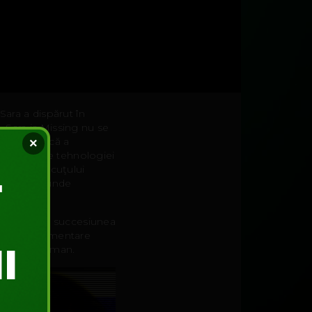
 Sara a dispărut în
. Sara is Missing nu se
 voyeuristică a
×
dată ororile tehnologiei
istemul micuţului
 suntem şi unde
ă foc, dar şi succesiunea
rmaţii suplimentare
 să ieşi la liman.