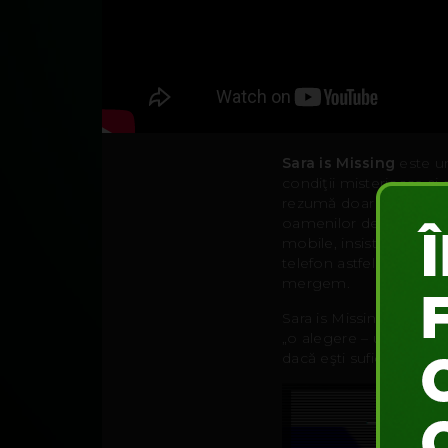
Sara is Missing
este un
condiţii misterioase şi 
rezumă doar la atât – în
oamenilor de a scotoci 
mobile, insistând asupr
telefon astfel încât or
mergem.
Sara is Missing pune la 
„o alegere – un efect”,
dacă eşti suficient de cu