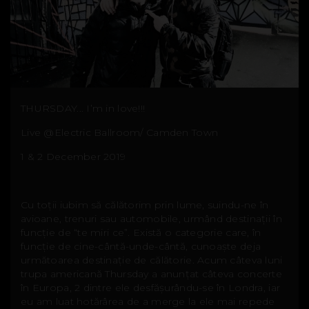
THURSDAY... I’m in love!!!
Live @Electric Ballroom/ Camden Town
1 & 2 December 2019
Cu toții iubim să călătorim prin lume, suindu-ne în
avioane, trenuri sau automobile, urmând destinații în
funcție de “te miri ce”. Există o categorie care, în
funcție de cine-cântă-unde-cântă, cunoaște deja
următoarea destinație de călătorie. Acum câteva luni
trupa americană Thursday a anunțat câteva concerte
în Europa, 2 dintre ele desfășurându-se în Londra, iar
eu am luat hotărârea de a merge la ele mai repede