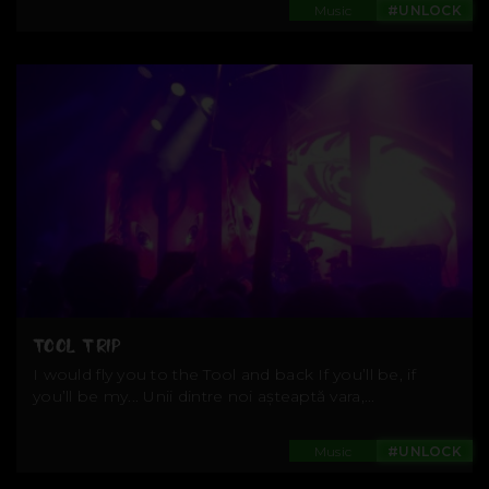
Music
#UNLOCK
TOOL TRIP
I would fly you to the Tool and back If you’ll be, if
you’ll be my... Unii dintre noi așteaptă vara,...
Music
#UNLOCK