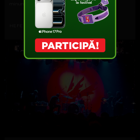
minunată trupă... ceea ce vă doresc și vouă.
HEFE