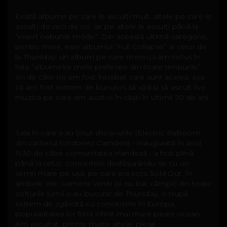
Există albume pe care le asculți mult, altele pe care le
asculți de zeci de ori, iar pe altele le asculți până la
“insert nebunie mode”. Din această ultimă categorie,
pentru mine, este albumul “Full Collapse” al celor de
la Thursday; un album pe care mereu l-am inclus în
lista “albumelor mele preferate din toate timpurile”
ori de câte ori am fost întrebat care sunt acelea; așa
că am fost extrem de bucuros să văd și să ascult live
muzica pe care-am auzit-o în căști în ultimii 20 de ani.
Sala în care s-au ținut show-urile (Electric Ballroom
din cartierul londonez Camden) - inaugurată în anul
1930 de către comunitatea irlandeză - a fost plină
până la refuz, concertele desfășurându-se cu un
semn mare pe ușă, pe care era scris Sold Out. În
ambele zile, oamenii veniti (și nu bat câmpii) din toate
colțurile lumii s-au bucurat de Thursday, o trupă
extrem de zgârcită cu concertele în Europa,
popularitatea lor fiind infinit mai mare peste ocean.
Am ascultat, printre multe altele, piese