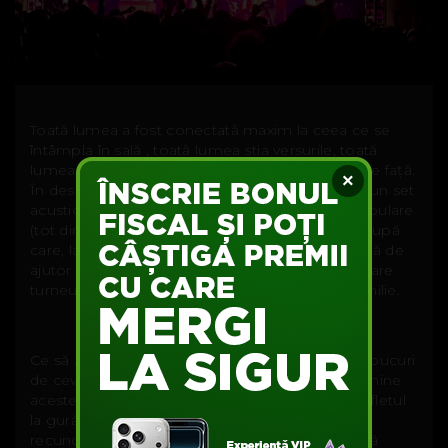
Toată lumea a fost conectată maxim la ceea ce se
întâmpla în sală , toată lumea știa versurile, toată
lumea se uita spre scenă cu un zâmbet mare pe față.
×
În deschidere, în ambele zile, a fost prezent cu un set
acustic, Chris Conley, solistul unei alte trupe populare
(tot din New Jersey), pe nume Saves the Day; trupă
care, la începutul anilor 2000, le intindea o mână de
ajutor celor de la Thursday, luându-i în primul mare
turneu american. Totul este precum o mare familie.
Ce să zic?! Este minunat atunci când poți să te bucuri
de ceva atât de mult (indiferent de ce). Pentru mine
aceste două concerte, pe care le-am trăit cu sufletul
la gură, au fost o bucurie și sunt extrem de
recunoscător zilei în care am descoperit această