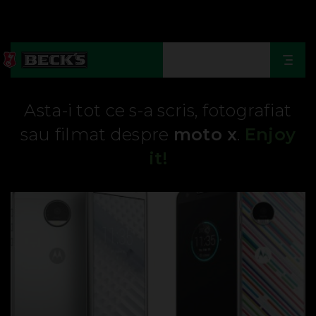
Togg
navi
Asta-i tot ce s-a scris, fotografiat
sau filmat despre
moto x
.
Enjoy
it!