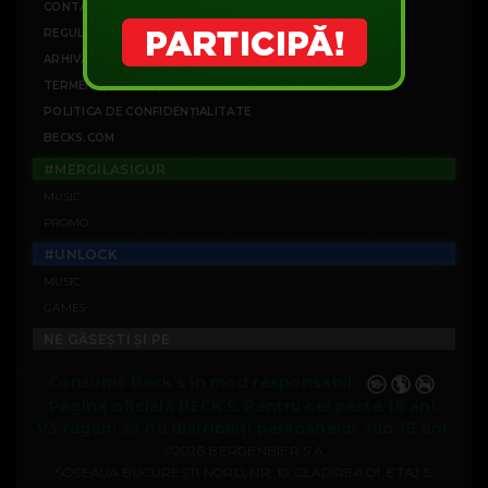
CONTACT
REGULAMENTE CAMPANII
ARHIVĂ CAMPANII
TERMENI ȘI CONDIȚII
POLITICA DE CONFIDENȚIALITATE
BECKS.COM
#MERGILASIGUR
MUSIC
PROMO
#UNLOCK
MUSIC
GAMES
NE GĂSEȘTI ȘI PE
Consumă Beck’s în mod responsabil.
Pagina oficială BECK’S. Pentru cei peste 18 ani.
Vă rugăm să nu distribuiți persoanelor sub 18 ani.
©2026 BERGENBIER S.A.
ȘOSEAUA BUCUREȘTI NORD, NR. 10, CLADIREA O1, ETAJ 5,