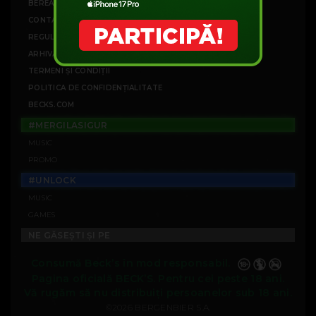
BEREA BECK'S
CONTACT
REGULAMENTE CAMPANII
ARHIVĂ CAMPANII
TERMENI ȘI CONDIȚII
POLITICA DE CONFIDENȚIALITATE
BECKS.COM
#MERGILASIGUR
MUSIC
PROMO
#UNLOCK
MUSIC
GAMES
NE GĂSEȘTI ȘI PE
Consumă Beck’s în mod responsabil.
Pagina oficială BECK’S. Pentru cei peste 18 ani.
Vă rugăm să nu distribuiți persoanelor sub 18 ani.
©2026 BERGENBIER S.A.