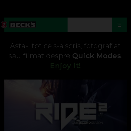
Togg
navi
Asta-i tot ce s-a scris, fotografiat
sau filmat despre
Quick Modes
.
Enjoy it!