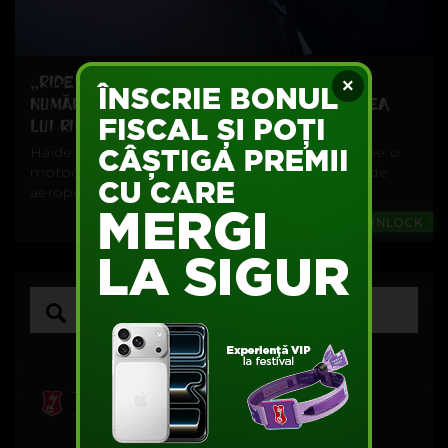
„RIDE HARD OR STAY HOME”. A ÎNCEPUT
×
NUMĂRĂTOAREA INVERSĂ PENTRU LANSAREA
LUI RIDE 2
Haide să facem un exerciţiu de imaginaţie. Tu, pe o
motocicletă, în faţa necunoscutului. Pe o pistă de
aeroport,...
Games
#UNLOCK