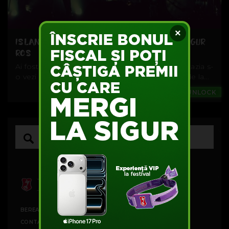
×
ISLANDA DEZVALUITĂ DE BĂIEȚII DE LA SIGUR
ROS
Ai fost vreodată în Islanda? Dacă nu, acum ai ocazia s-
o vezi de la distanță. Timp de 24 de ore băieții de la...
Music
#UNLOCK
BEREA BECK'S
CONTACT