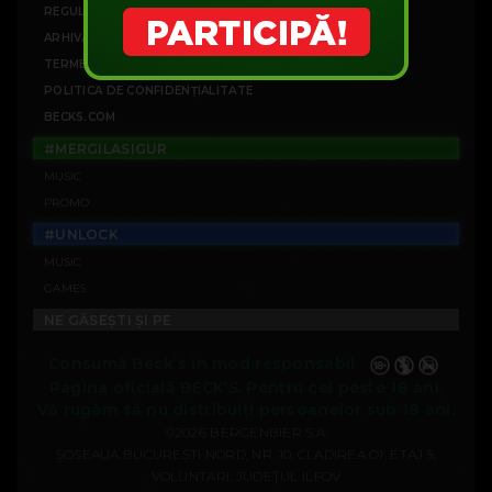
REGULAMENTE CAMPANII
ARHIVĂ CAMPANII
TERMENI ȘI CONDIȚII
POLITICA DE CONFIDENȚIALITATE
BECKS.COM
#MERGILASIGUR
MUSIC
PROMO
#UNLOCK
MUSIC
GAMES
NE GĂSEȘTI ȘI PE
Consumă Beck’s în mod responsabil.
Pagina oficială BECK’S. Pentru cei peste 18 ani.
Vă rugăm să nu distribuiți persoanelor sub 18 ani.
©2026 BERGENBIER S.A.
ȘOSEAUA BUCUREȘTI NORD, NR. 10, CLADIREA O1, ETAJ 5,
VOLUNTARI, JUDEȚUL ILFOV