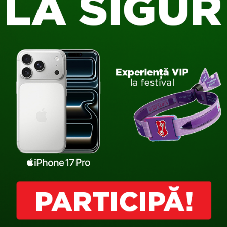
#MERGILASIGUR
#UNLOCK
MUSIC
MUSIC
PROMO
GAMES
Consumă Beck’s în mod responsabil.
Pagina oficială BECK’S. Pentru cei peste 18 ani.
Vă rugăm să nu distribuiți persoanelor sub 18 ani.
©2026 BERGENBIER S.A.
UA BUCUREȘTI NORD, NR. 10, CLADIREA O1, ETAJ 5, VOLUNTARI, JUDEȚUL
TELEFON:
+40 372 20 71 09
.
Despre noi | Bergenbier (prieteniresponsabili.ro)