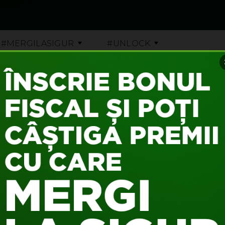
#MERGILASIGUR
#UNLOCK
FLORIN CRISTIAN
Pe Beck’s ON din 04 August 2018
2