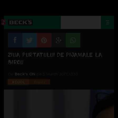
Togg
navi
ZIUA PURTATULUI DE PIJAMALE LA
BIROU
De
Beck's ON
pe 3 March 2017, 13:10
#COOL
Events