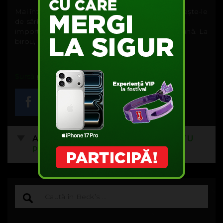
Mai întâi de toate, sună-ți niște colegi și povestește-le
de sărbătoarea asta. Convinge-i că este cea mai
importantă zi din an și bucurați-vă de ea împreună. La
birou, binențeles.
Sursă
poză.
Acest articol nu are comentarii.
FII TU
PRIMUL