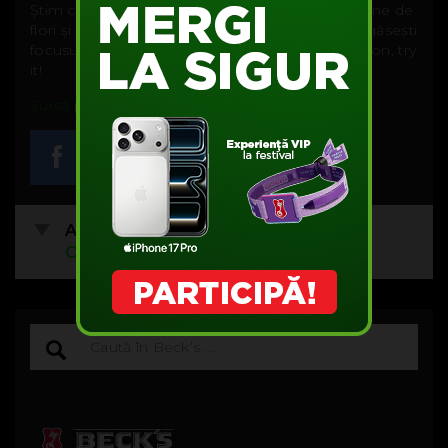
Știm că sunt pe net milioane de poze cu milioane de
flori și peisaje, dar ai fi surprins ce relaxant e să găsești
focusul potrivit pe albina de pe zambilă. Come on, try
it!
Sursă
poză.
Acest articol are
1
comentariu.
VEZI
COMENTARIILE