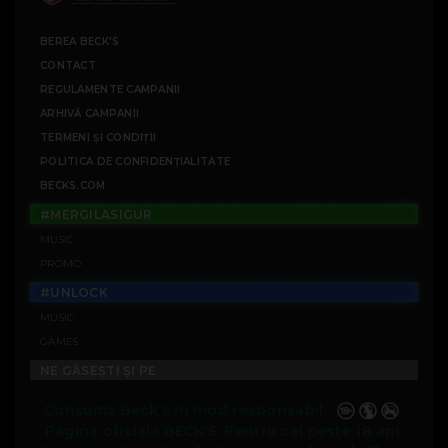
BEREA BECK'S
CONTACT
REGULAMENTE CAMPANII
ARHIVĂ CAMPANII
TERMENI ȘI CONDIȚII
POLITICA DE CONFIDENȚIALITATE
BECKS.COM
#MERGILASIGUR
MUSIC
PROMO
#UNLOCK
MUSIC
GAMES
NE GĂSEȘTI ȘI PE
Consumă Beck’s în mod responsabil.
Pagina oficială BECK’S. Pentru cei peste 18 ani.