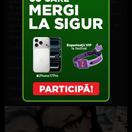
out vrând parcă să demonstreze dorința oamenilor
de a îi mulțumi lui Mike Patton că a reușit să
promoveze în lumea largă cultura italienească într-un
mod atât de frumos și să facă piesele italienești
cunoscute în locuri în care, probabil, nu ar fi auzit de
ele nimeni, niciodată, dacă Mike Patton și Mondo
Cane nu ar fi existat...
“Senza fine
Tu trascini la nostra vita
Senza un attimo di respiro
Per sognare
Per potere ricordare“
( Gino Paoli - Senza fine)