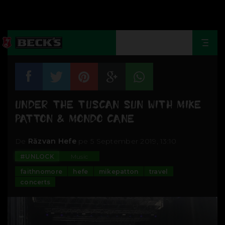
Togg
navi
UNDER THE TUSCAN SUN WITH MIKE
PATTON & MONDO CANE
De
Răzvan Hefe
pe 5 September 2019, 13:10
#UNLOCK
Music
faithnomore
hefe
mikepatton
travel
concerts