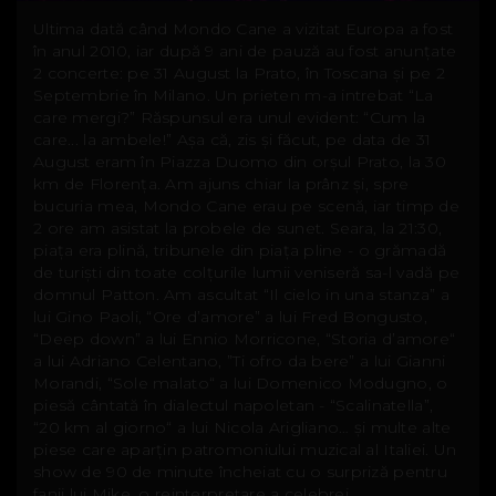
Ultima dată când Mondo Cane a vizitat Europa a fost
în anul 2010, iar după 9 ani de pauză au fost anunțate
2 concerte: pe 31 August la Prato, în Toscana și pe 2
Septembrie în Milano. Un prieten m-a intrebat “La
care mergi?” Răspunsul era unul evident: “Cum la
care... la ambele!” Așa că, zis și făcut, pe data de 31
August eram în Piazza Duomo din orșul Prato, la 30
km de Florența. Am ajuns chiar la prânz și, spre
bucuria mea, Mondo Cane erau pe scenă, iar timp de
2 ore am asistat la probele de sunet. Seara, la 21:30,
piața era plină, tribunele din piața pline - o grămadă
de turiști din toate colțurile lumii veniseră sa-l vadă pe
domnul Patton. Am ascultat “Il cielo in una stanza” a
lui Gino Paoli, “Ore d’amore” a lui Fred Bongusto,
“Deep down” a lui Ennio Morricone, “Storia d’amore“
a lui Adriano Celentano, ”Ti ofro da bere” a lui Gianni
Morandi, “Sole malato“ a lui Domenico Modugno, o
piesă cântată în dialectul napoletan - “Scalinatella”,
“20 km al giorno“ a lui Nicola Arigliano… și multe alte
piese care aparțin patromoniului muzical al Italiei. Un
show de 90 de minute încheiat cu o surpriză pentru
fanii lui Mike, o reinterpretare a celebrei