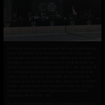
Pe foarte scurt, povestea sună cam așa: la jumătatea
anilor 90 solistul unei foarte cunoscute trupe rock
americane se căsătorește cu o italiancă și se mută la
Bologna. Ascultând mai mereu un post de radio ce
difuza muzica italienească a anilor ’50 – ’60, ajunge să
se îndrăgostească atât de această muzică, cât și de
cultura Italiei. Astfel, în anul 2006, se hotărăște să
pună pe picioare un proiect nou, personal - MONDO
CANE – proiect prin care să aducă Italiei un omagiu,
reinterpretând în manieră proprie piese celebre,
italienești, din anii ’50 – ’60.
Pe el îl cheamă Mike Patton, iar celebra trupă ce l-a