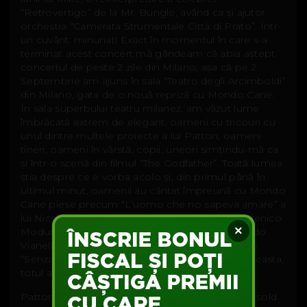
“Retrovertigo” de la Mr. Bungle, având ca și ajutor
orchestra “Camerata Strumentale Città di Prato”. Într-
un cuvânt: minunat! Exact în momentul în care s-a
terminat acest concert mă gândeam că abia aștept
concertul de peste 2 zile din Milano; așa că pe 2
Septembrie am ajuns în sala “Teatro degli Arcimboldi”
din Milano, gata de o nouă repriză cu Mondo Cane.
În sala superbului teatru milanez, am văzut lume
îmbrăcată extrem de elegant, oameni cu tricouri cu
unul dintre multele proiecte a lui Patton, oameni
tineri, oameni în vârstă, copii, uneori simțindu-mă ca
și într-o scenă din filmul “The Godfather”. Toată lumea
știa despre ce e vorba acolo și, din primul până în
ultimul minut, oamenii au cântat împreună cu Mondo
Cane piese precum “L’uomo che no sapeva amare” a
lui Nico Fidenco, “Dio come te amo” a lui Domenico
×
Modungo , “Pinne, fucile ed ochialli” a lui Eduardo
Vianello , “Doce, doce “ a lui Fred Bongusto sau
“Senza fine” a lui Gino Paoli. A fost, și de data aceasta,
totul absolut de vis.
Patton este extrem de iubit în Italia, concertele sold