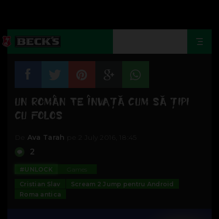
Togg
navi
UN ROMÂN TE ÎNVAŢĂ CUM SĂ ŢIPI
CU FOLOS
De
Ava Tarah
pe 2 July 2016, 18:45
2
#UNLOCK
Games
Cristian Slav
Scream 2 Jump pentru Android
Roma antica