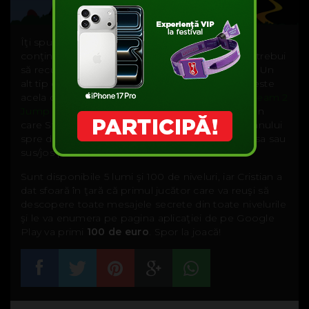
Îţi spuneam mai devreme de nişte surprize. Ele
conţin
boosturi
pentru viteză – viteză la care va trebui
să recurgi pentru a-ţi îndeplini cu brio misiunile. Un
alt tip de surpriză, unul nevăzut în joc, de altfel, este
acela că, dacă ţi-e ruşine de vecini, poţi juca
Scream 2
Jump
pe muţeşte. Jocul are un
Quite Mode
, prin
care Steve poate fi controlat prin atingerea ecranului
spre dreapta sau spre stânga pentru a te deplasa sau
sus/jos pentru a controla săriturile.
Sunt disponibile 5 lumi şi 100 de niveluri, iar Cristian a
dat sfoară în ţară că primul jucător care va reuşi să
descopere toate mesajele secrete din toate nivelurile
şi le va enumera pe pagina aplicaţiei de pe Google
Play va primi
100 de euro
. Spor la joacă!