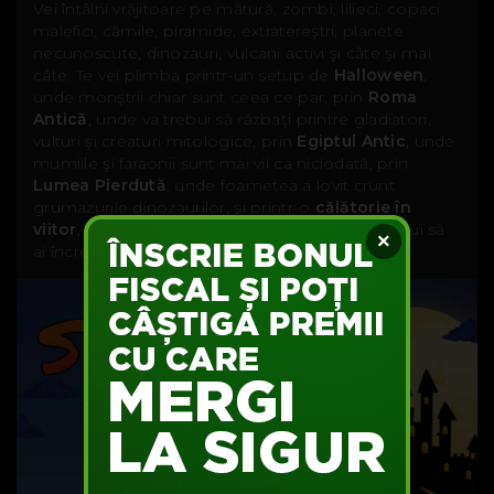
Vei întâlni vrăjitoare pe mătură, zombi, lilieci, copaci
malefici, cămile, piramide, extratereştri, planete
necunoscute, dinozauri, vulcani activi şi câte şi mai
câte. Te vei plimba printr-un setup de
Halloween
,
unde monştrii chiar sunt ceea ce par, prin
Roma
Antică
, unde va trebui să răzbaţi printre gladiatori,
vulturi şi creaturi mitologice, prin
Egiptul Antic
, unde
mumiile şi faraonii sunt mai vii ca niciodată, prin
Lumea Pierdută
, unde foametea a lovit crunt
grumazurile dinozaurilor, şi printr-o
călătorie în
viitor
, în anul 2216, unde singurul în care va trebui să
×
ai încredere eşti doar tu.