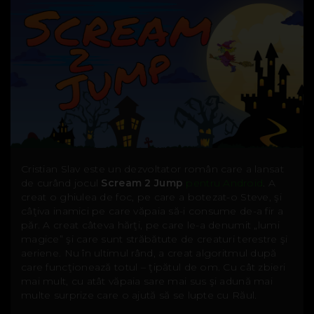
Cristian Slav este un dezvoltator român care a lansat
de curând jocul
Scream 2 Jump
pentru Android
. A
creat o ghiulea de foc, pe care a botezat-o Steve, şi
câţiva inamici pe care văpaia să-i consume de-a fir a
păr. A creat câteva hărţi, pe care le-a denumit „lumi
magice” şi care sunt străbătute de creaturi terestre şi
aeriene. Nu în ultimul rând, a creat algoritmul după
care funcţionează totul – ţipătul de om. Cu cât zbieri
mai mult, cu atât văpaia sare mai sus şi adună mai
multe surprize care o ajută să se lupte cu Răul.