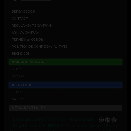
BEREA BECK'S
CONTACT
REGULAMENTE CAMPANII
ARHIVĂ CAMPANII
TERMENI ȘI CONDIȚII
POLITICA DE CONFIDENȚIALITATE
BECKS.COM
#MERGILASIGUR
MUSIC
PROMO
#UNLOCK
MUSIC
GAMES
NE GĂSEȘTI ȘI PE
Consumă Beck’s în mod responsabil.
Pagina oficială BECK’S. Pentru cei peste 18 ani.