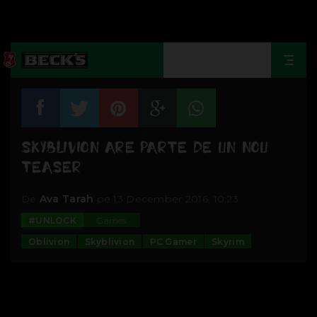
Togg
navi
SKYBLIVION ARE PARTE DE UN NOU
TEASER
De
Ava Tarah
pe 13 December 2016, 10:23
#UNLOCK
Games
Oblivion
Skyblivion
PC Gamer
Skyrim