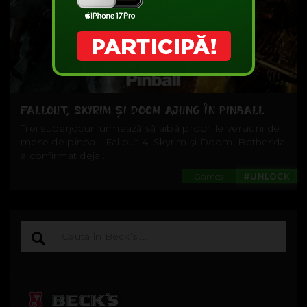
FALLOUT, SKYRIM ŞI DOOM AJUNG ÎN PINBALL
Trei superjocuri urmează să aibă propriile versiuni de
mese de pinball: Fallout 4, Skyrim şi Doom. Bethesda
a confirmat deja...
Games
#UNLOCK