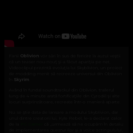
Fanii
Oblivion
vor sări în sus de fericire la auzul veştii
că un teaser nou-nouţ şi-a făcut apariţia pe net.
Videoclipul prezintă evoluţia lui Skyblivion, un proiect
de modding menit să recreeze universul din Oblivion
în
Skyrim
.
Având în fundal soundtrackul din Oblivion, trailerul
lung de 4 minute arată fortificaţiile din Cyrodiil şi alte
locuri surprinzătoare, recreate într-o manieră aparte.
Nu se ştie data de lansare a modului Skyblivion, dar
unul dintre creatorii lui, Kyle Rebel, le-a declarat celor
de la
PC Gamer
că „urmează să ne ocupăm în detaliu
de implementarea
questurilor
şi a
voice actingulului
,