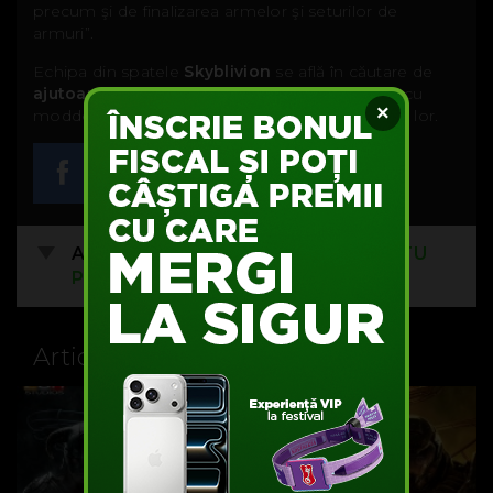
precum şi de finalizarea armelor şi seturilor de
armuri”.
Echipa din spatele
Skyblivion
se află în căutare de
ajutoare
, aşa că, dacă eşti interesat, poţi vorbi cu
×
modderii fie
Twitter
, fie pe
forumul
de pe site-ul lor.
Acest articol nu are comentarii.
FII TU
PRIMUL
Articole recomandate