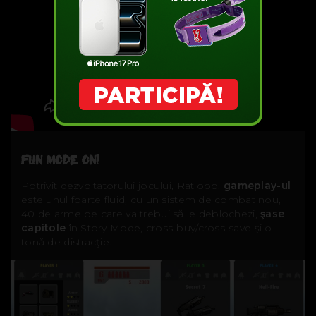
FUN MODE ON!
Potrivit dezvoltatorului jocului, Ratloop,
gameplay-ul
este unul foarte fluid, cu un sistem de combat nou,
40 de arme pe care va trebui să le deblochezi,
şase
capitole
în Story Mode, cross-buy/cross-save şi o
tonă de distracţie.