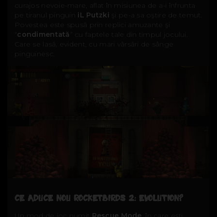
curajos nevoie-mare, aflat în misiunea de a-i înfrunta
pe tiranul pinguin
iL Putzki
şi pe-a sa oştire de temut.
Povestea este spusă prin replici amuzante şi
“
condimentată
” cu faptele tale din timpul jocului.
Care se lasă, evident, cu mari vărsări de sânge
pinguinesc.
CE ADUCE NOU ROCKETBIRDS 2: EVOLUTION?
Un mod de joc numit
Rescue Mode
, în care eşti