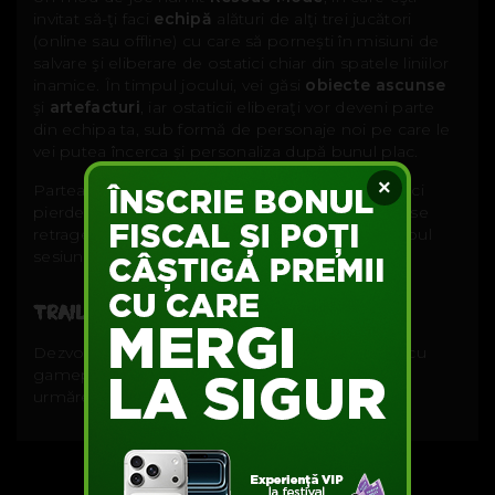
invitat să-ţi faci
echipă
alături de alţi trei jucători
(online sau offline) cu care să porneşti în misiuni de
salvare şi eliberare de ostatici chiar din spatele liniilor
inamice. În timpul jocului, vei găsi
obiecte ascunse
şi
artefacturi
, iar ostaticii eliberaţi vor deveni parte
din echipa ta, sub formă de personaje noi pe care le
vei putea încerca şi personaliza după bunul plac.
×
Partea interesantă este că, dacă unul dintre amici
pierde conexiunea la internet sau pur şi simplu se
retrage la somn, oricine îi poate lua locul în timpul
sesiunii de joc.
TRAILER
Dezvoltatorul a publicat zilele trecute un trailer cu
gameplay din Rescue Mode, pe care poți să-l
urmăreşti mai jos: