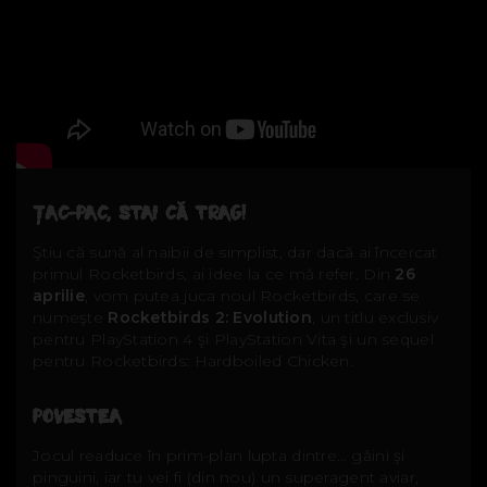
ŢAC-PAC, STAI CĂ TRAG!
Ştiu că sună al naibii de simplist, dar dacă ai încercat
primul Rocketbirds, ai idee la ce mă refer. Din
26
aprilie
, vom putea juca noul Rocketbirds, care se
numeşte
Rocketbirds 2: Evolution
, un titlu exclusiv
pentru PlayStation 4 şi PlayStation Vita şi un sequel
pentru Rocketbirds: Hardboiled Chicken.
POVESTEA
Jocul readuce în prim-plan lupta dintre… găini şi
pinguini, iar tu vei fi (din nou) un superagent aviar,