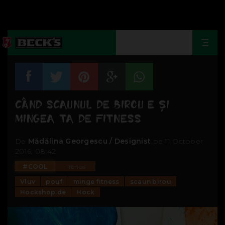
Togg
navi
CÂND SCAUNUL DE BIROU E ȘI
MINGEA TA DE FITNESS
De
Mădălina Georgescu / Designist
pe 11 October
2016, 08:42
#COOL
Trends
Vluv
pouf
minge fitness
scaun birou
Hockshop.de
Hock