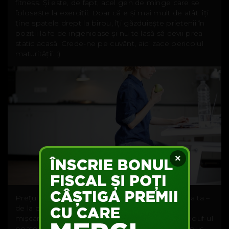
fitness. Și este, de fapt, acel gen de minge care se
folosește la exerciții. Doar că e și mai mult de atât: îți
ține spatele drept la birou, îți găzduiește prietenii în
poziții la fe de ingenioase și nu te lasă să devii prea
static acasă. Crede-ne pe cuvânt, aici zace pericolul
maturității. :)
×
Prețul unei mingi atoatebinefăcătoare în camera ta –
de la poziția corectă, la minutele necesare de
mișcare în fiecare zi – începe de la 89 euro, iar pouf-ul
poate ajunge la tine la ușă în două zile (!). L-am pus