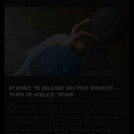
STUDIEZI, TE RELAXEZI SAU FACI EXERCIȚII –
TOATE PE ACELAȘI “SCAUN”
E o grenadă? E o minge? E un scaun? E… VLUV! Nu
știm cât de bine a ieșit gluma, nu-i foarte sonor
numele acestui pouf. :) Căci pouf o să-i spunem de-
acum înainte.
Vluv
este produs de o companie
germană cunoscută pentru “instrumentarul” de