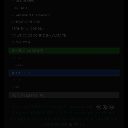
BEREA BECK'S
CONTACT
REGULAMENTE CAMPANII
ARHIVĂ CAMPANII
TERMENI ȘI CONDIȚII
POLITICA DE CONFIDENȚIALITATE
BECKS.COM
#MERGILASIGUR
MUSIC
PROMO
#UNLOCK
MUSIC
GAMES
NE GĂSEȘTI ȘI PE
Consumă Beck’s în mod responsabil.
Pagina oficială BECK’S. Pentru cei peste 18 ani.
Vă rugăm să nu distribuiți persoanelor sub 18 ani.
©2026 BERGENBIER S.A.