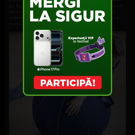
pe lista de achiziții pentru birou. Gândește-te și la cât
de fun e de ridicat – are aprox. 2,7 kilograme și un
mâner. Un alt exercițiu necesar ca să-ți ții mâinile în
formă, tastatura chiar nu ajută. :)