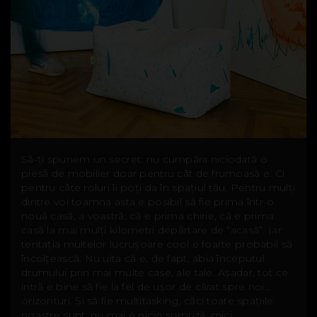
Să-ți spunem un secret: nu cumpăra niciodată o
piesă de mobilier doar pentru cât de frumoasă e. Ci
pentru câte roluri îi poți da în spațiul tău. Pentru mulți
dintre voi toamna asta e posibil să fie prima într-o
nouă casă, a voastră: că e prima chirie, că e prima
casă la mai mulți kilometri depărtare de “acasă”. Iar
tentația multelor lucrușoare cool e foarte probabil să
încolțească. Nu uita că e, de fapt, abia începutul
drumului prin mai multe case, ale tale. Așadar, tot ce
intră e bine să fie la fel de ușor de cărat spre noi...
orizonturi. Și să fie multitasking, căci toate spațiile
noastre sunt, nu mai e nicio surpriză, mici.