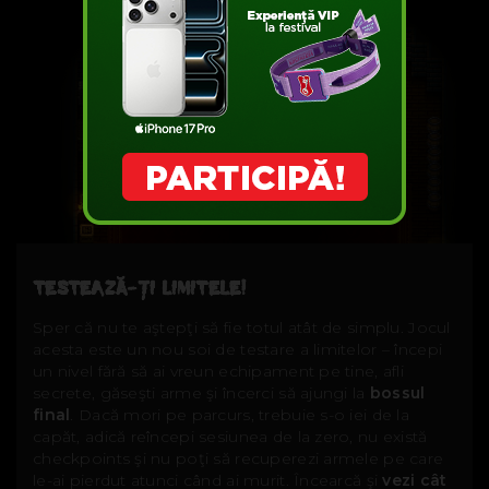
TESTEAZĂ-ŢI LIMITELE!
Sper că nu te aştepţi să fie totul atât de simplu. Jocul
acesta este un nou soi de testare a limitelor – începi
un nivel fără să ai vreun echipament pe tine, afli
secrete, găseşti arme şi încerci să ajungi la
bossul
final
. Dacă mori pe parcurs, trebuie s-o iei de la
capăt, adică reîncepi sesiunea de la zero, nu există
checkpoints şi nu poţi să recuperezi armele pe care
le-ai pierdut atunci când ai murit. Încearcă şi
vezi cât