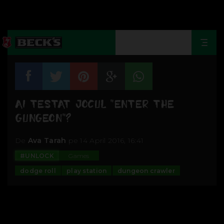
Togg
navi
AI TESTAT JOCUL "ENTER THE
GUNGEON"?
De
Ava Tarah
pe 14 April 2016, 16:41
#UNLOCK
Games
dodge roll
play station
dungeon crawler