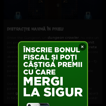
DISTRACŢIE MAXIMĂ ÎN PIXELI
Enter the Gungeon, un
dungeon crawler
, nu este un
joc pixelat oarecare. Este o aventură de
scormonit
×
temniţele, de ucis
bazaconii
, de descoperit
secrete
care mai de care mai incitante şi de
distracţie
la cote
absolute. Te fereşti de capcane şi de gloanţele
inamicilor dacă vrei să rămâi cât mai mult în viaţă – îţi
aminteşti probabil cum era în Binding of Isaac –
pentru că viaţa o poţi reface doar cumpărând cele
necesare de la diverşi vânzători.
Dar în loc să-ţi dai banii pe poţiuni, mai bine îi
păstrezi şi-ţi cumperi
power-ups
. În plus, nivelurile
sunt
generate procedural
, iar inamicii pot să-ţi apară
în faţă fix atunci când nu te aştepţi. Adrenalină curată!