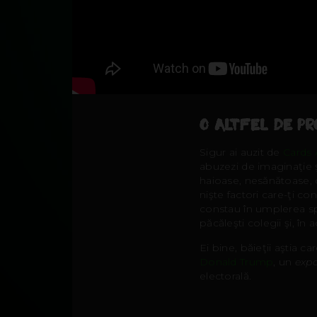
O ALTFEL DE PR
Sigur ai auzit de
Cards 
abuzezi de imaginaţie ş
haioase, nesănătoase,
nişte factori care-ţi co
constau în umplerea spa
păcăleşti colegii şi, în 
Ei bine, băieţii aştia 
Donald Trump
, un
exp
electorală.