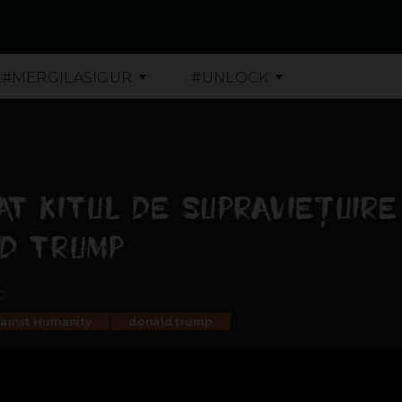
#MERGILASIGUR
#UNLOCK
AT KITUL DE SUPRAVIEŢUIR
LD TRUMP
10
ainst Humanity
donald trump