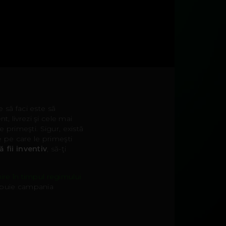
e să faci este să
, livrezi şi cele mai
e primeşti. Sigur, există
e pe care le primeşti
 fii inventiv
, să-ţi
ire în timpul regimului
bubuie campania