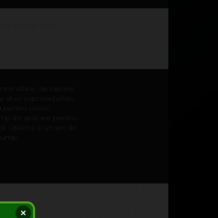
h it. Please spare
tre altele, de tablete
altor supravieţuitori,
e
pentru ocazii
tip de aplicare pentru
ack Obama şi un set de
Trump.
×