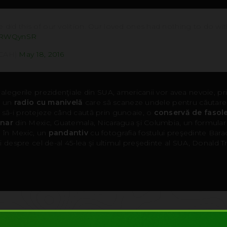
 did this of our volition. Our loved ones had nothing to do wit
GNRWQynSR
@CAH)
May 18, 2016
legerile prezidenţiale din SUA, americanii vor avea nevoie, prin
, un
radio cu manivelă
care să scaneze undele pentru căutarea 
 să-i protejeze când caută prin gunoaie, o
conservă de fasol
unar
din Mexic, Guatemala, Nicaragua şi Columbia, un formular 
în Mexic, un
pandantiv
cu fotografia fostului preşedinte Bar
i despre cel de-al 45-lea şi ultimul preşedinte al SUA, Donald 