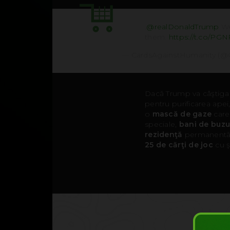
.
@realDonaldTrump
We
them.
https://t.co/P
— CardsAgainstHumanity (
Dacă Trump va câştiga a
pentru purificarea apei
o
mască de gaze
care
speciale,
bani de buz
rezidenţă
permanentă 
25 de cărţi de joc
cu ş