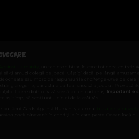
OVOCARE
Against Humanity
, un tabletop bizar, în care tot ceea ce trebui
i să-ţi amuzi colegii de joacă. Câştigi dacă, pe lângă amuzament
 deocheate sau morbide răspunsuri la
challenge-urile
pe care l
nstrâng alegerile, dar asta e partea haioasă a jocului. Provocăril
ţiilor libere dintr-o frază scrisă pe un cartonaş.
Important e să
acelaşi timp, să scoţi untul din ei de la atât râs.
care au făcut Cards Against Humanity au creat
trusa de supravieţu
ansion pack
binevenit în condiţiile în care peste Ocean încă 